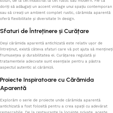
stiluri, de la cel industrial la cel rustic sau modern. Fie că
doriți să adăugați un accent vintage unui spațiu contemporan
sau să creați un ambient complet rustic, cărămida aparentă
oferă flexibilitate și diversitate în design.
Sfaturi de Întreținere și Curățare
Deși cărămida aparentă antichizată este relativ ușor de
întreținut, există câteva sfaturi care vă pot ajuta să mențineți
frumusețea și durabilitatea ei. Curățarea regulată și
tratamentele adecvate sunt esențiale pentru a păstra
aspectul autentic al cărămizii.
Proiecte Inspiratoare cu Cărămida
Aparentă
Explorăm o serie de proiecte unde cărămida aparentă
antichizată a fost folosită pentru a crea spații cu adevărat
remarcabile. De la restaurante la locuințe private, aceste