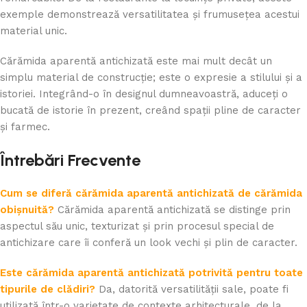
exemple demonstrează versatilitatea și frumusețea acestui
material unic.
Cărămida aparentă antichizată este mai mult decât un
simplu material de construcție; este o expresie a stilului și a
istoriei. Integrând-o în designul dumneavoastră, aduceți o
bucată de istorie în prezent, creând spații pline de caracter
și farmec.
Întrebări Frecvente
Cum se diferă cărămida aparentă antichizată de cărămida
obișnuită?
Cărămida aparentă antichizată se distinge prin
aspectul său unic, texturizat și prin procesul special de
antichizare care îi conferă un look vechi și plin de caracter.
Este cărămida aparentă antichizată potrivită pentru toate
tipurile de clădiri?
Da, datorită versatilității sale, poate fi
utilizată într-o varietate de contexte arhitecturale, de la