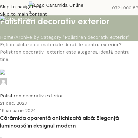
Skip to navigation
0721 000 5
Skip to main content
Polistiren decorativ exterior
Home
Archive by Category "Polistiren decorativ exterior"
Ești în căutare de materiale durabile pentru exterior?
Polistiren decorativ exterior este alegerea ideală pentru
tine.
Caramida Online
0
Polistiren decorativ exterior
21 dec. 2023
16 ianuarie 2024
Cărămida aparentă antichizată albă: Eleganță
luminoasă în designul modern