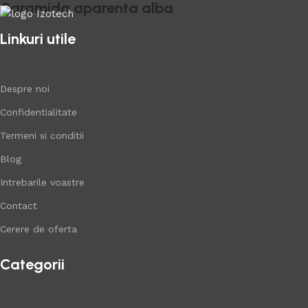
Caramida aparenta alba
Linkuri utile
Cumpara acum
Despre noi
Confidentialitate
Termeni si conditii
Blog
Intrebarile voastre
Contact
Cerere de oferta
Categorii