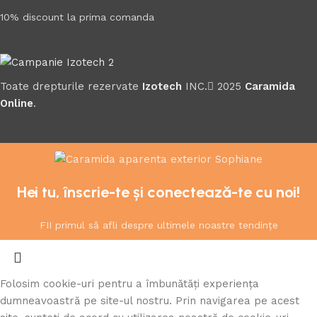
10% discount la prima comanda
Toate drepturile rezervate
Izotech
INC.
2025
Caramida
Online
.
Hei tu, înscrie-te și conectează-te cu noi!
FII primul să afli despre ultimele noastre tendințe
Folosim cookie-uri pentru a îmbunătăți experiența
dumneavoastră pe site-ul nostru. Prin navigarea pe acest