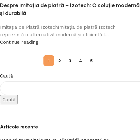
Despre imitația de piatră – Izotech: O soluție modernă
și durabilă
Imitația de Piatră IzotechImitația de piatră Izotech
reprezintă o alternativă modernă și eficientă l...
Continue reading
1
2
3
4
5
Caută
Caută
Articole recente