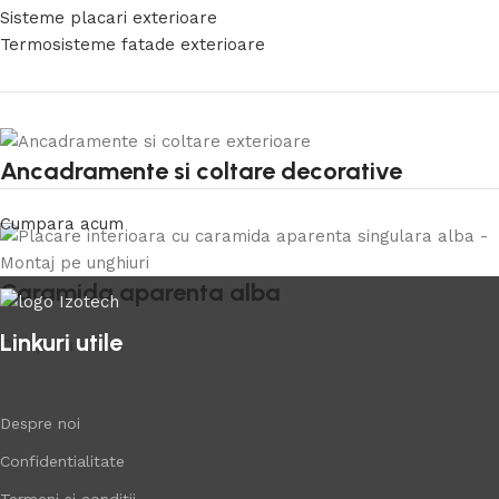
Sisteme placari exterioare
Termosisteme fatade exterioare
Ancadramente si coltare decorative
Cumpara acum
Caramida aparenta alba
Linkuri utile
Cumpara acum
Despre noi
Confidentialitate
Termeni si conditii