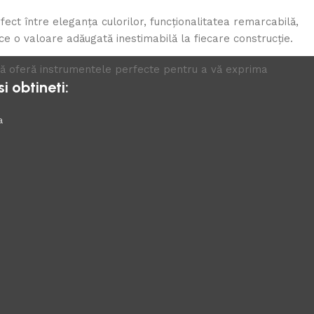
ect între eleganța culorilor, funcționalitatea remarcabilă,
ce o valoare adăugată inestimabilă la fiecare construcție.
h vă oferă instrumentele perfecte pentru a vă exprima
 obtineti:
a