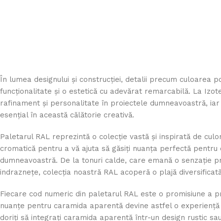
În lumea designului și construcției, detalii precum culoarea 
funcționalitate și o estetică cu adevărat remarcabilă. La Izo
rafinament și personalitate în proiectele dumneavoastră, iar
esențial în această călătorie creativă.
Paletarul RAL reprezintă o colecție vastă și inspirată de culo
cromatică pentru a vă ajuta să găsiți nuanța perfectă pentru
dumneavoastră. De la tonuri calde, care emană o senzație p
indraznețe, colecția noastră RAL acoperă o plajă diversificat
Fiecare cod numeric din paletarul RAL este o promisiune a prec
nuanțe pentru caramida aparentă devine astfel o experiență si
doriți să integrați caramida aparentă într-un design rustic s