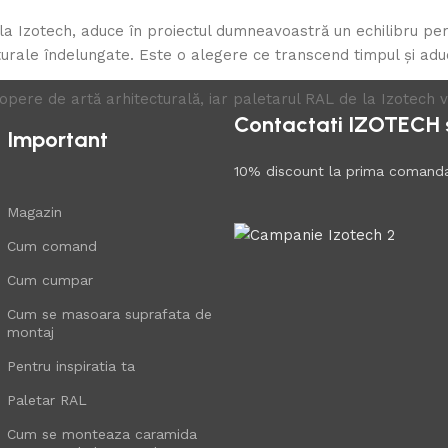
la Izotech, aduce în proiectul dumneavoastră un echilibru perf
cturale îndelungate. Este o alegere ce transcend timpul și adu
ți opere de artă arhitecturală, iar paletarul RAL de la Izotec
Contactati IZOTECH si
Important
10% discount la prima comand
Magazin
Cum comand
Cum cumpar
Cum se masoara suprafata de
montaj
Pentru inspiratia ta
Paletar RAL
Cum se monteaza caramida