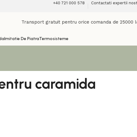
+40 721 000 578
Contactati expertii nost
Transport gratuit pentru orice comanda de 25000 l
da
Imitatie De Piatra
Termosisteme
 pentru caramida