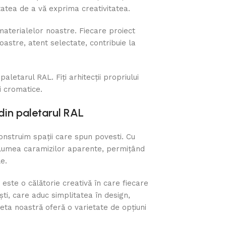
tatea de a vă exprima creativitatea.
materialelor noastre. Fiecare proiect
oastre, atent selectate, contribuie la
paletarul RAL. Fiți arhitecții propriului
i cromatice.
 din paletarul RAL
onstruim spații care spun povesti. Cu
n lumea caramizilor aparente, permițând
e.
 este o călătorie creativă în care fiecare
ști, care aduc simplitatea în design,
eta noastră oferă o varietate de opțiuni