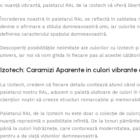
o nuanță vibrantă, paletarul RAL de la Izotech vă oferă liber
Încrederea noastră în paletarul RAL se reflectă în calitatea 
devine o afirmare a stilului dumneavoastră unic, iar culorile n
definirea caracterului spațiului dumneavoastră.
Descoperiți posibilitățile nelimitate ale culorilor cu Izotech și 
univers, iar noi vă vom ghida în fiecare pas al acestei călători
Izotech: Caramizi Aparente in culori vibrante
La Izotech, credem că fiecare detaliu contează atunci când c
paletarul nostru RAL, aducem o paletă uluitoare de culori î
clienților noștri să creeze structuri remarcabile și memorabil
Paletarul RAL de la Izotech nu este doar o colecție de culori;
nuanță reprezintă o posibilitate infinită. De la tonuri pământe
până la culori îndrăznețe, care conturează modernitatea, pal
pentru a da viață viziunilor dumneavoastră.