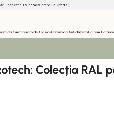
tru Inspiratia Ta
Contact
Cerere De Oferta
ramida Crem
Caramida Clasica
Caramida Antichizata
Coltare Carami
 Izotech: Colecția RAL