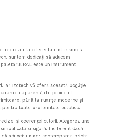
pot reprezenta diferența dintre simpla
tech, suntem dedicați să aducem
 paletarul RAL este un instrument
ri, iar Izotech vă oferă această bogăție
 caramida aparentă din proiectul
rimitoare, până la nuanțe moderne și
ă pentru toate preferințele estetice.
iziei și coerenței culorii. Alegerea unei
mplificată și sigură. Indiferent dacă
au să aduceți un aer contemporan printr-