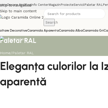
ome
Despre Noi
Blog
Info Center
Magazin
Proiecte
Servicii
Paletar RAL
Pen
Skip to navigation
Skip to main content
Search
oltare Decorative
Caramida Aparenta
Caramida Alba
Caramida Gri
Ca
Paletar RAL
Home
Paletar RAL
Eleganța culorilor la
aparentă