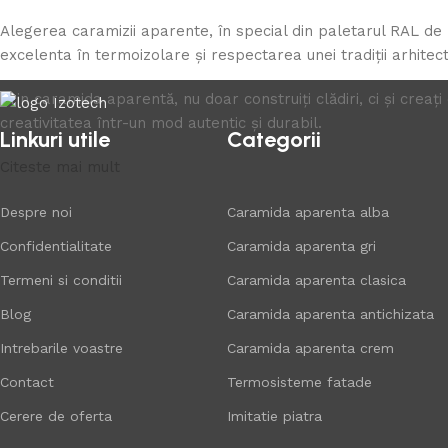
Alegerea caramizii aparente, în special din paletarul RAL de 
excelenta în termoizolare și respectarea unei tradiții arhite
Prin caramida aparentă, nu doar construiți clădiri, ci și crea
creativitatea într-un mod autentic și durabil.
Linkuri utile
Categorii
Citeste mai mult
Despre noi
Caramida aparenta alba
Confidentialitate
Caramida aparenta gri
Termeni si conditii
Caramida aparenta clasica
Blog
Caramida aparenta antichizata
Intrebarile voastre
Caramida aparenta crem
Contact
Termosisteme fatade
Cerere de oferta
Imitatie piatra