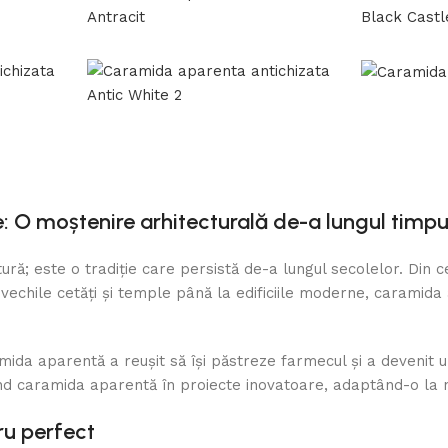
: O moștenire arhitecturală de-a lungul timpu
ră; este o tradiție care persistă de-a lungul secolelor. Din c
la vechile cetăți și temple până la edificiile moderne, carami
amida aparentă a reușit să își păstreze farmecul și a devenit 
ducând caramida aparentă în proiecte inovatoare, adaptând-o l
ru perfect