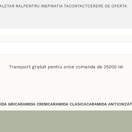
ALETAR RAL
PENTRU INSPIRATIA TA
CONTACT
CERERE DE OFERTA
Transport gratuit pentru orice comanda de 25000 lei
IDA GRI
CARAMIDA CREM
CARAMIDA CLASICA
CARAMIDA ANTICHIZA