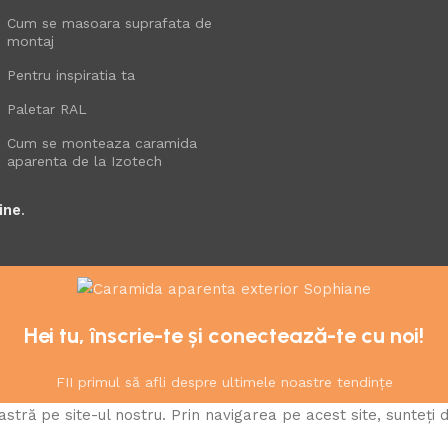
Cum se masoara suprafata de
montaj
Pentru inspiratia ta
Paletar RAL
Cum se monteaza caramida
aparenta de la Izotech
ine
.
Hei tu, înscrie-te și conectează-te cu noi!
FII primul să afli despre ultimele noastre tendințe
ră pe site-ul nostru. Prin navigarea pe acest site, sunteți d