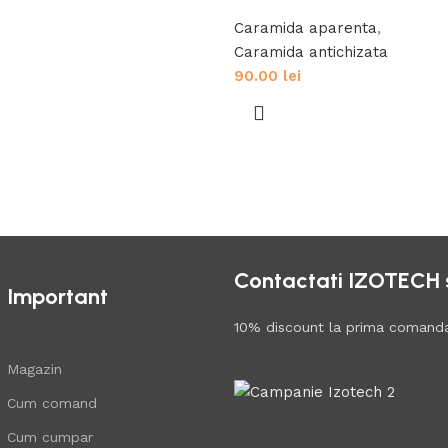
Caramida aparenta
,
Caramida antichizata
90.00
lei
Contactati IZOTECH si
Important
10% discount la prima comand
Magazin
Cum comand
Cum cumpar