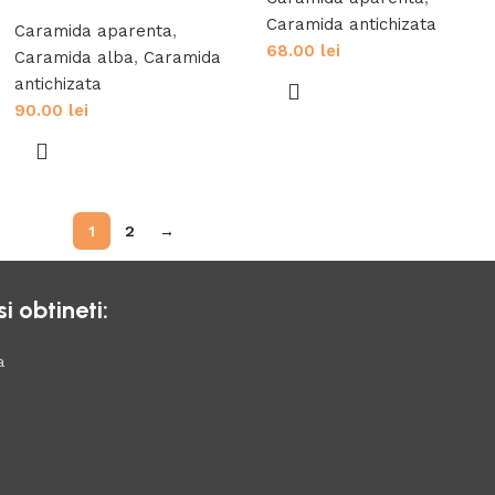
Caramida antichizata
Caramida aparenta
,
68.00
lei
Caramida alba
,
Caramida
antichizata
90.00
lei
1
2
→
 obtineti:
a