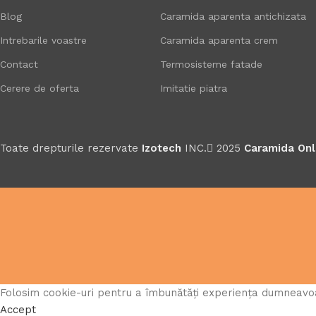
Blog
Caramida aparenta antichizata
Intrebarile voastre
Caramida aparenta crem
Contact
Termosisteme fatade
Cerere de oferta
Imitatie piatra
Toate drepturile rezervate
Izotech
INC.
2025
Caramida Onl
Folosim cookie-uri pentru a îmbunătăți experiența dumneavoast
Accept