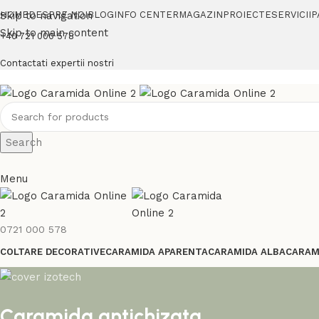
Skip to navigation
HOME
DESPRE NOI
BLOG
INFO CENTER
MAGAZIN
PROIECTE
SERVICII
P
Skip to main content
+40 721 000 578
Contactati expertii nostri
Search
Menu
0721 000 578
COLTARE DECORATIVE
CARAMIDA APARENTA
CARAMIDA ALBA
CARAM
Caramida antichizata