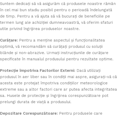
Suntem dedicați să vă asigurăm că produsele noastre rămân
în cel mai bun stadiu posibil pentru o perioadă îndelungată
de timp. Pentru a vă ajuta să vă bucurați de beneficiile pe
termen lung ale achiziției dumneavoastră, vă oferim sfaturi
utile privind îngrijirea produselor noastre.
Curățare:
Pentru a menține aspectul și funcționalitatea
optimă, vă recomandăm să curățați produsul cu soluții
blânde și non-abrazive. Urmați instrucțiunile de curățare
specificate în manualul produsului pentru rezultate optime.
Protecție împotriva Factorilor Externi:
Dacă utilizați
produsul în aer liber sau în condiții mai aspre, asigurați-vă că
acesta este protejat împotriva condițiilor meteorologice
extreme sau a altor factori care ar putea afecta integritatea
sa. Husele de protecție și îngrijirea corespunzătoare pot
prelungi durata de viață a produsului.
Depozitare Corespunzătoare:
Pentru produsele care