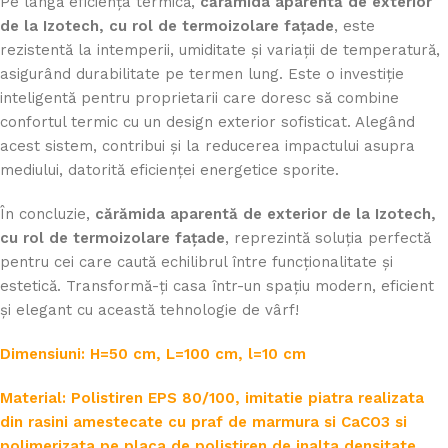
Pe lângă eficiența termică,
cărămida aparentă de exterior
de la Izotech, cu rol de termoizolare fațade
, este
rezistentă la intemperii, umiditate și variații de temperatură,
asigurând durabilitate pe termen lung. Este o investiție
inteligentă pentru proprietarii care doresc să combine
confortul termic cu un design exterior sofisticat. Alegând
acest sistem, contribui și la reducerea impactului asupra
mediului, datorită eficienței energetice sporite.
În concluzie,
cărămida aparentă de exterior de la Izotech,
cu rol de termoizolare fațade
, reprezintă soluția perfectă
pentru cei care caută echilibrul între funcționalitate și
estetică. Transformă-ți casa într-un spațiu modern, eficient
și elegant cu această tehnologie de vârf!
Dimensiuni: H=50 cm, L=100 cm, l=10 cm
Material: Polistiren EPS 80/100, imitatie piatra realizata
din rasini amestecate cu praf de marmura si CaCO3 si
polimerizata pe placa de polistiren de inalta densitate