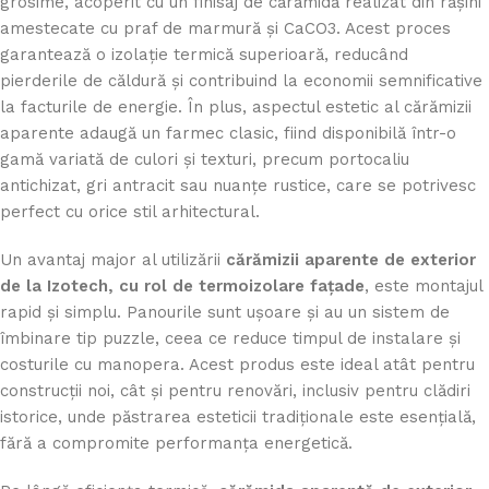
grosime, acoperit cu un finisaj de cărămidă realizat din rășini
amestecate cu praf de marmură și CaCO3. Acest proces
garantează o izolație termică superioară, reducând
pierderile de căldură și contribuind la economii semnificative
la facturile de energie. În plus, aspectul estetic al cărămizii
aparente adaugă un farmec clasic, fiind disponibilă într-o
gamă variată de culori și texturi, precum portocaliu
antichizat, gri antracit sau nuanțe rustice, care se potrivesc
perfect cu orice stil arhitectural.
Un avantaj major al utilizării
cărămizii aparente de exterior
de la Izotech, cu rol de termoizolare fațade
, este montajul
rapid și simplu. Panourile sunt ușoare și au un sistem de
îmbinare tip puzzle, ceea ce reduce timpul de instalare și
costurile cu manopera. Acest produs este ideal atât pentru
construcții noi, cât și pentru renovări, inclusiv pentru clădiri
istorice, unde păstrarea esteticii tradiționale este esențială,
fără a compromite performanța energetică.