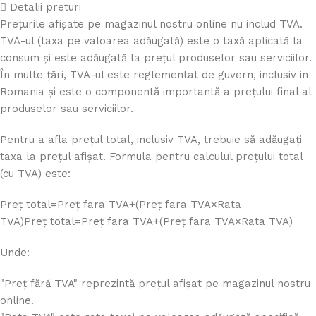
Detalii preturi
Prețurile afișate pe magazinul nostru online nu includ TVA.
TVA-ul (taxa pe valoarea adăugată) este o taxă aplicată la
consum și este adăugată la prețul produselor sau serviciilor.
În multe țări, TVA-ul este reglementat de guvern, inclusiv in
Romania și este o componentă importantă a prețului final al
produselor sau serviciilor.
Pentru a afla prețul total, inclusiv TVA, trebuie să adăugați
taxa la prețul afișat. Formula pentru calculul prețului total
(cu TVA) este:
Preț total=Preț fara TVA+(Preț fara TVA×Rata
TVA)
Pre
ț
total
=
Pre
ț
f
a
r
a
TVA
+
(
Pre
ț
f
a
r
a
TVA
×
Rata TVA
)
Unde:
"Preț fără TVA" reprezintă prețul afișat pe magazinul nostru
online.