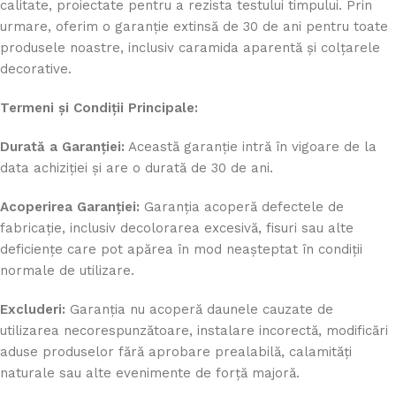
calitate, proiectate pentru a rezista testului timpului. Prin
urmare, oferim o garanție extinsă de 30 de ani pentru toate
produsele noastre, inclusiv caramida aparentă și colțarele
decorative.
Termeni și Condiții Principale:
Durată a Garanției:
Această garanție intră în vigoare de la
data achiziției și are o durată de 30 de ani.
Acoperirea Garanției:
Garanția acoperă defectele de
fabricație, inclusiv decolorarea excesivă, fisuri sau alte
deficiențe care pot apărea în mod neașteptat în condiții
normale de utilizare.
Excluderi:
Garanția nu acoperă daunele cauzate de
utilizarea necorespunzătoare, instalare incorectă, modificări
aduse produselor fără aprobare prealabilă, calamități
naturale sau alte evenimente de forță majoră.