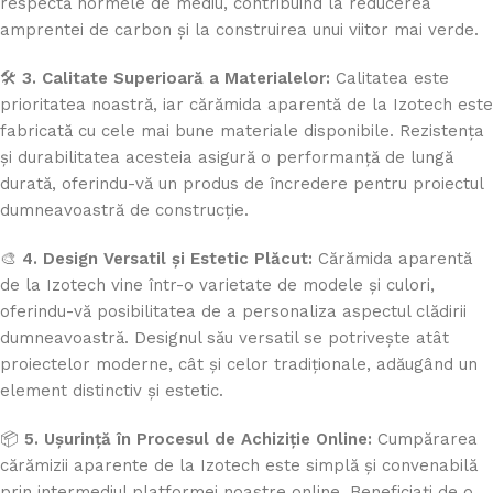
respectă normele de mediu, contribuind la reducerea
amprentei de carbon și la construirea unui viitor mai verde.
🛠️
3. Calitate Superioară a Materialelor:
Calitatea este
prioritatea noastră, iar cărămida aparentă de la Izotech este
fabricată cu cele mai bune materiale disponibile. Rezistența
și durabilitatea acesteia asigură o performanță de lungă
durată, oferindu-vă un produs de încredere pentru proiectul
dumneavoastră de construcție.
🎨
4. Design Versatil și Estetic Plăcut:
Cărămida aparentă
de la Izotech vine într-o varietate de modele și culori,
oferindu-vă posibilitatea de a personaliza aspectul clădirii
dumneavoastră. Designul său versatil se potrivește atât
proiectelor moderne, cât și celor tradiționale, adăugând un
element distinctiv și estetic.
📦
5. Ușurință în Procesul de Achiziție Online:
Cumpărarea
cărămizii aparente de la Izotech este simplă și convenabilă
prin intermediul platformei noastre online. Beneficiați de o