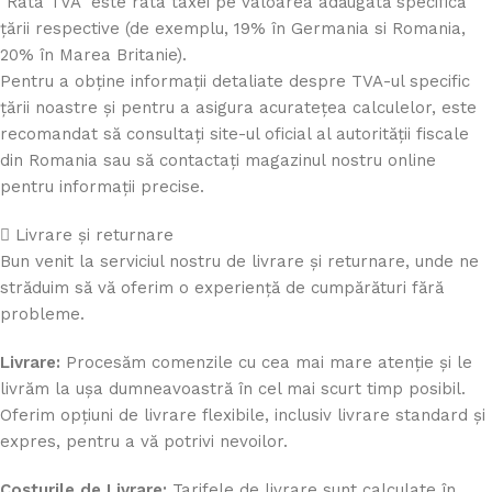
"Rata TVA" este rata taxei pe valoarea adăugată specifică
țării respective (de exemplu, 19% în Germania si Romania,
20% în Marea Britanie).
Pentru a obține informații detaliate despre TVA-ul specific
țării noastre și pentru a asigura acuratețea calculelor, este
recomandat să consultați site-ul oficial al autorității fiscale
din Romania sau să contactați magazinul nostru online
pentru informații precise.
Livrare și returnare
Bun venit la serviciul nostru de livrare și returnare, unde ne
străduim să vă oferim o experiență de cumpărături fără
probleme.
Livrare:
Procesăm comenzile cu cea mai mare atenție și le
livrăm la ușa dumneavoastră în cel mai scurt timp posibil.
Oferim opțiuni de livrare flexibile, inclusiv livrare standard și
expres, pentru a vă potrivi nevoilor.
Costurile de Livrare:
Tarifele de livrare sunt calculate în