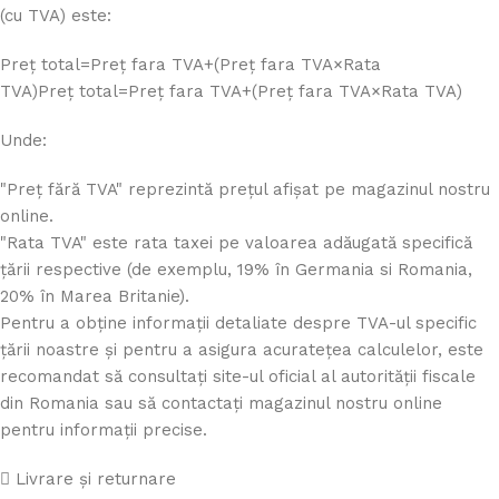
(cu TVA) este:
Preț total=Preț fara TVA+(Preț fara TVA×Rata
TVA)
Pre
ț
total
=
Pre
ț
f
a
r
a
TVA
+
(
Pre
ț
f
a
r
a
TVA
×
Rata TVA
)
Unde:
"Preț fără TVA" reprezintă prețul afișat pe magazinul nostru
online.
"Rata TVA" este rata taxei pe valoarea adăugată specifică
țării respective (de exemplu, 19% în Germania si Romania,
20% în Marea Britanie).
Pentru a obține informații detaliate despre TVA-ul specific
țării noastre și pentru a asigura acuratețea calculelor, este
recomandat să consultați site-ul oficial al autorității fiscale
din Romania sau să contactați magazinul nostru online
pentru informații precise.
Livrare și returnare