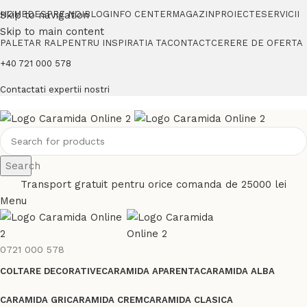
Skip to navigation
HOME
DESPRE NOI
BLOG
INFO CENTER
MAGAZIN
PROIECTE
SERVICII
Skip to main content
PALETAR RAL
PENTRU INSPIRATIA TA
CONTACT
CERERE DE OFERTA
+40 721 000 578
Contactati expertii nostri
Search
Transport gratuit pentru orice comanda de 25000 lei
Menu
0721 000 578
COLTARE DECORATIVE
CARAMIDA APARENTA
CARAMIDA ALBA
CARAMIDA GRI
CARAMIDA CREM
CARAMIDA CLASICA