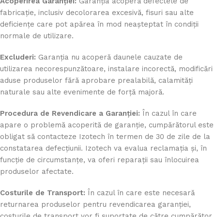
Acoperirea Garanției:
Garanția acoperă defectele de
fabricație, inclusiv decolorarea excesivă, fisuri sau alte
deficiențe care pot apărea în mod neașteptat în condiții
normale de utilizare.
Excluderi:
Garanția nu acoperă daunele cauzate de
utilizarea necorespunzătoare, instalare incorectă, modificări
aduse produselor fără aprobare prealabilă, calamități
naturale sau alte evenimente de forță majoră.
Procedura de Revendicare a Garanției:
În cazul în care
apare o problemă acoperită de garanție, cumpărătorul este
obligat să contacteze Izotech în termen de 30 de zile de la
constatarea defecțiunii. Izotech va evalua reclamația și, în
funcție de circumstanțe, va oferi reparații sau înlocuirea
produselor afectate.
Costurile de Transport:
În cazul în care este necesară
returnarea produselor pentru revendicarea garanției,
costurile de transport vor fi suportate de către cumpărător.