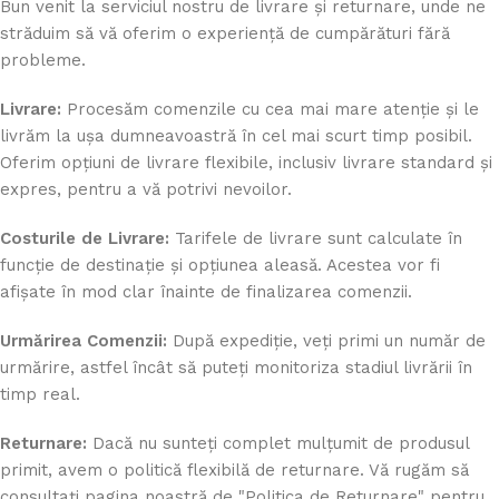
Bun venit la serviciul nostru de livrare și returnare, unde ne
străduim să vă oferim o experiență de cumpărături fără
probleme.
Livrare:
Procesăm comenzile cu cea mai mare atenție și le
livrăm la ușa dumneavoastră în cel mai scurt timp posibil.
Oferim opțiuni de livrare flexibile, inclusiv livrare standard și
expres, pentru a vă potrivi nevoilor.
Costurile de Livrare:
Tarifele de livrare sunt calculate în
funcție de destinație și opțiunea aleasă. Acestea vor fi
afișate în mod clar înainte de finalizarea comenzii.
Urmărirea Comenzii:
După expediție, veți primi un număr de
urmărire, astfel încât să puteți monitoriza stadiul livrării în
timp real.
Returnare:
Dacă nu sunteți complet mulțumit de produsul
primit, avem o politică flexibilă de returnare. Vă rugăm să
consultați pagina noastră de "Politica de Returnare" pentru