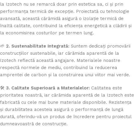
la Izotech nu se remarcă doar prin estetica sa, ci și prin
performanța termică de excepție. Proiectată cu tehnologie
avansată, această cărămidă asigură o izolație termică de
înaltă calitate, contribuind la eficiența energetică a clădirii și
la economisirea costurilor pe termen lung.
🌱
2. Sustenabilitate Integrată:
Suntem dedicați promovării
construcțiilor sustenabile, iar cărămida aparentă de la
Izotech reflectă această angajare. Materialele noastre
respectă normele de mediu, contribuind la reducerea
amprentei de carbon și la construirea unui viitor mai verde.
🛠️
3. Calitate Superioară a Materialelor:
Calitatea este
prioritatea noastră, iar cărămida aparentă de la Izotech este
fabricată cu cele mai bune materiale disponibile. Rezistența
și durabilitatea acesteia asigură o performanță de lungă
durată, oferindu-vă un produs de încredere pentru proiectul
dumneavoastră de construcție.