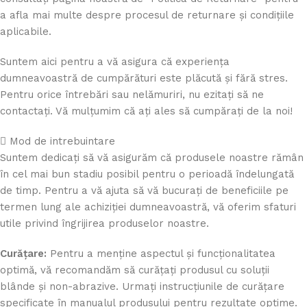
a afla mai multe despre procesul de returnare și condițiile
aplicabile.
Suntem aici pentru a vă asigura că experiența
dumneavoastră de cumpărături este plăcută și fără stres.
Pentru orice întrebări sau nelămuriri, nu ezitați să ne
contactați. Vă mulțumim că ați ales să cumpărați de la noi!
Mod de intrebuintare
Suntem dedicați să vă asigurăm că produsele noastre rămân
în cel mai bun stadiu posibil pentru o perioadă îndelungată
de timp. Pentru a vă ajuta să vă bucurați de beneficiile pe
termen lung ale achiziției dumneavoastră, vă oferim sfaturi
utile privind îngrijirea produselor noastre.
Curățare:
Pentru a menține aspectul și funcționalitatea
optimă, vă recomandăm să curățați produsul cu soluții
blânde și non-abrazive. Urmați instrucțiunile de curățare
specificate în manualul produsului pentru rezultate optime.