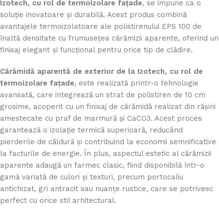
Izotech, cu rol de termoizolare fațade
, se impune ca o
soluție inovatoare și durabilă. Acest produs combină
avantajele termoizolatoare ale polistirenului EPS 100 de
înaltă densitate cu frumusețea cărămizii aparente, oferind un
finisaj elegant și funcțional pentru orice tip de clădire.
Cărămidă aparentă de exterior de la Izotech, cu rol de
termoizolare fațade
, este realizată printr-o tehnologie
avansată, care integrează un strat de polistiren de 10 cm
grosime, acoperit cu un finisaj de cărămidă realizat din rășini
amestecate cu praf de marmură și CaCO3. Acest proces
garantează o izolație termică superioară, reducând
pierderile de căldură și contribuind la economii semnificative
la facturile de energie. În plus, aspectul estetic al cărămizii
aparente adaugă un farmec clasic, fiind disponibilă într-o
gamă variată de culori și texturi, precum portocaliu
antichizat, gri antracit sau nuanțe rustice, care se potrivesc
perfect cu orice stil arhitectural.