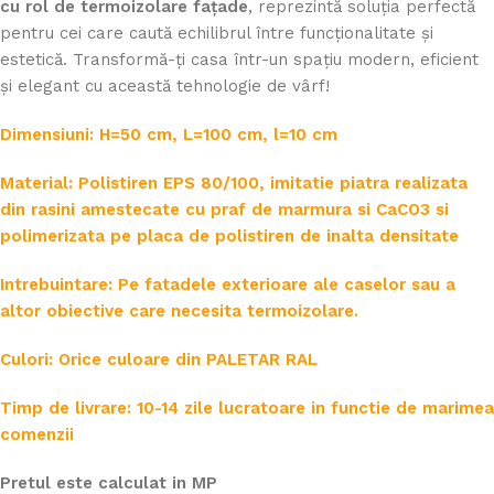
cu rol de termoizolare fațade
, reprezintă soluția perfectă
pentru cei care caută echilibrul între funcționalitate și
estetică. Transformă-ți casa într-un spațiu modern, eficient
și elegant cu această tehnologie de vârf!
Dimensiuni: H=50 cm, L=100 cm, l=10 cm
Material: Polistiren EPS 80/100, imitatie piatra realizata
din rasini amestecate cu praf de marmura si CaCO3 si
polimerizata pe placa de polistiren de inalta densitate
Intrebuintare: Pe fatadele exterioare ale caselor sau a
altor obiective care necesita termoizolare.
Culori: Orice culoare din PALETAR RAL
Timp de livrare: 10-14 zile lucratoare in functie de marimea
comenzii
Pretul este calculat in MP