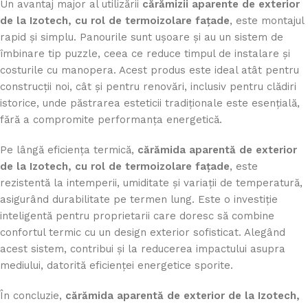
Un avantaj major al utilizării
cărămizii aparente de exterior
de la Izotech, cu rol de termoizolare fațade
, este montajul
rapid și simplu. Panourile sunt ușoare și au un sistem de
îmbinare tip puzzle, ceea ce reduce timpul de instalare și
costurile cu manopera. Acest produs este ideal atât pentru
construcții noi, cât și pentru renovări, inclusiv pentru clădiri
istorice, unde păstrarea esteticii tradiționale este esențială,
fără a compromite performanța energetică.
Pe lângă eficiența termică,
cărămida aparentă de exterior
de la Izotech, cu rol de termoizolare fațade
, este
rezistentă la intemperii, umiditate și variații de temperatură,
asigurând durabilitate pe termen lung. Este o investiție
inteligentă pentru proprietarii care doresc să combine
confortul termic cu un design exterior sofisticat. Alegând
acest sistem, contribui și la reducerea impactului asupra
mediului, datorită eficienței energetice sporite.
În concluzie,
cărămida aparentă de exterior de la Izotech,