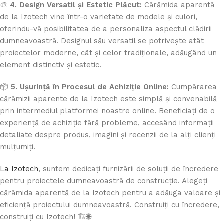
🎨
4. Design Versatil și Estetic Plăcut:
Cărămida aparentă
de la Izotech vine într-o varietate de modele și culori,
oferindu-vă posibilitatea de a personaliza aspectul clădirii
dumneavoastră. Designul său versatil se potrivește atât
proiectelor moderne, cât și celor tradiționale, adăugând un
element distinctiv și estetic.
📦
5. Ușurință în Procesul de Achiziție Online:
Cumpărarea
cărămizii aparente de la Izotech este simplă și convenabilă
prin intermediul platformei noastre online. Beneficiați de o
experiență de achiziție fără probleme, accesând informații
detaliate despre produs, imagini și recenzii de la alți clienți
mulțumiți.
La Izotech
, suntem dedicați furnizării de soluții de încredere
pentru proiectele dumneavoastră de construcție. Alegeți
cărămida aparentă de la Izotech pentru a adăuga valoare și
eficiență proiectului dumneavoastră. Construiți cu încredere,
construiți cu Izotech! 🏗️🌐