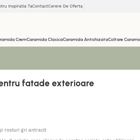
tru Inspiratia Ta
Contact
Cerere De Oferta
ramida Crem
Caramida Clasica
Caramida Antichizata
Coltare Carami
entru fatade exterioare