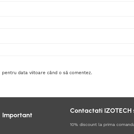
r pentru data viitoare când o să comentez.
Contactati IZOTECH si
Important
10% discount la prima comand