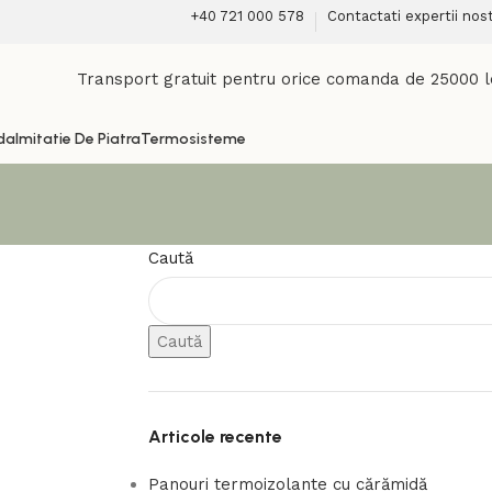
+40 721 000 578
Contactati expertii nost
Transport gratuit pentru orice comanda de 25000 l
da
Imitatie De Piatra
Termosisteme
Caută
Caută
Articole recente
Panouri termoizolante cu cărămidă