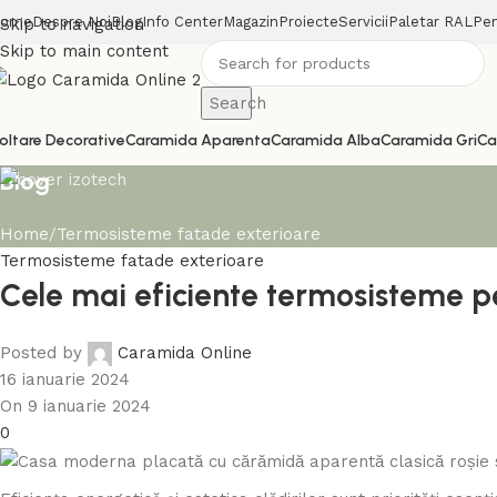
ome
Despre Noi
Blog
Info Center
Magazin
Proiecte
Servicii
Paletar RAL
Pen
Skip to navigation
Skip to main content
Search
oltare Decorative
Caramida Aparenta
Caramida Alba
Caramida Gri
Ca
Blog
Home
Termosisteme fatade exterioare
Termosisteme fatade exterioare
Cele mai eficiente termosisteme p
Posted by
Caramida Online
16 ianuarie 2024
On 9 ianuarie 2024
0