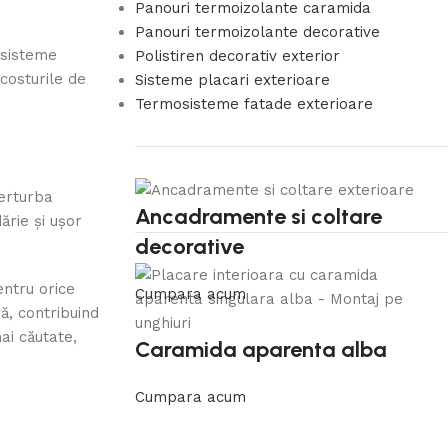
Panouri termoizolante caramida
Panouri termoizolante decorative
 sisteme
Polistiren decorativ exterior
costurile de
Sisteme placari exterioare
Termosisteme fatade exterioare
perturba
Ancadramente si coltare
ărie și ușor
decorative
entru orice
Cumpara acum
ă, contribuind
ai căutate,
Caramida aparenta alba
Cumpara acum