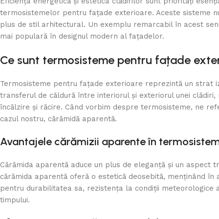
Eficiența energetică și estetica clădirilor sunt priorități esen
termosistemelor pentru fațade exterioare. Aceste sisteme nu
plus de stil arhitectural. Un exemplu remarcabil în acest s
mai populară în designul modern al fațadelor.
Ce sunt termosisteme pentru fațade exte
Termosisteme pentru fațade exterioare reprezintă un strat izo
transferul de căldură între interiorul și exteriorul unei clădir
încălzire și răcire. Când vorbim despre termosisteme, ne refer
cazul nostru, cărămidă aparentă.
Avantajele cărămizii aparente în termosiste
Cărămida aparentă aduce un plus de eleganță și un aspect tra
cărămida aparentă oferă o estetică deosebită, menținând în a
pentru durabilitatea sa, rezistența la condiții meteorologice
timpului.