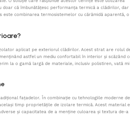
țiale. O soluție care răspunde acestor cerințe este utilizarea
 doar că îmbunătățesc performanța termică a clădirilor, dar
ens este combinarea termosistemelor cu cărămidă aparentă, o 
rioare?
lator aplicat pe exteriorul clădirilor. Acest strat are rolul 
i, menținând astfel un mediu confortabil în interior și scăzând c
im la o gamă largă de materiale, inclusiv polistiren, vată min
me
dițional fațadelor. În combinație cu tehnologiile moderne de 
celași timp proprietățile de izolare termică. Acest material 
 adverse și capacitatea de a menține culoarea și textura de-a 