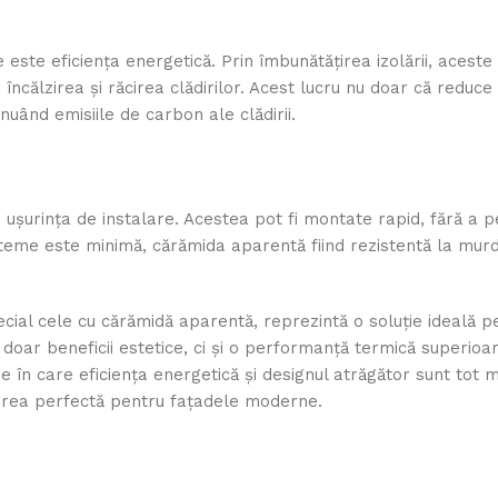
ste eficiența energetică. Prin îmbunătățirea izolării, aceste
călzirea și răcirea clădirilor. Acest lucru nu doar că reduce 
nuând emisiile de carbon ale clădirii.
ușurința de instalare. Acestea pot fi montate rapid, fără a 
isteme este minimă, cărămida aparentă fiind rezistentă la murd
cial cele cu cărămidă aparentă, reprezintă o soluție ideală p
doar beneficii estetice, ci și o performanță termică superioar
me în care eficiența energetică și designul atrăgător sunt tot m
erea perfectă pentru fațadele moderne.