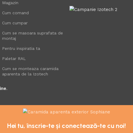
Magazin
Cum comand
Cum cumpar
Cum se masoara suprafata de
montaj
Pentru inspiratia ta
Paletar RAL
Cum se monteaza caramida
aparenta de la Izotech
ine
.
Hei tu, înscrie-te și conectează-te cu noi!