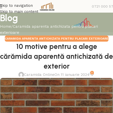
Skip to navigation
0721 000 5
Skip to main content
Blog
Home
Caramida aparenta antichizata pentru placari
exterioare
CARAMIDA APARENTA ANTICHIZATA PENTRU PLACARI EXTERIOARE
10 motive pentru a alege
cărămida aparentă antichizată de
exterior
0
Caramida Online
On 11 ianuarie 2024