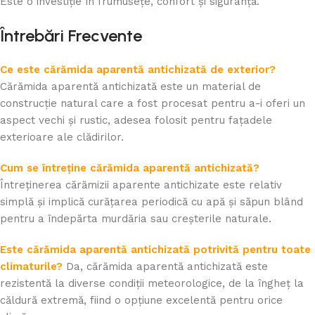
Este o investiție în frumusețe, confort și siguranță.
Întrebări Frecvente
Ce este cărămida aparentă antichizată de exterior?
Cărămida aparentă antichizată este un material de
construcție natural care a fost procesat pentru a-i oferi un
aspect vechi și rustic, adesea folosit pentru fațadele
exterioare ale clădirilor.
Cum se întreține cărămida aparentă antichizată?
Întreținerea cărămizii aparente antichizate este relativ
simplă și implică curățarea periodică cu apă și săpun blând
pentru a îndepărta murdăria sau creșterile naturale.
Este cărămida aparentă antichizată potrivită pentru toate
climaturile?
Da, cărămida aparentă antichizată este
rezistentă la diverse condiții meteorologice, de la îngheț la
căldură extremă, fiind o opțiune excelentă pentru orice