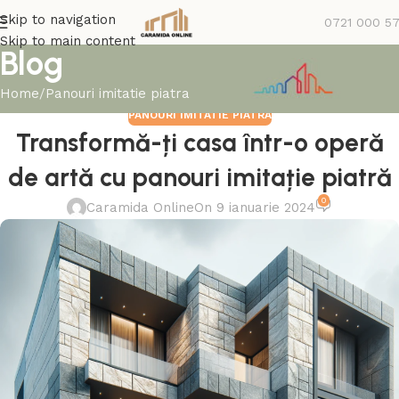
Skip to navigation
0721 000 5
Skip to main content
Blog
Home
Panouri imitatie piatra
PANOURI IMITATIE PIATRA
Transformă-ți casa într-o operă
de artă cu panouri imitație piatră
0
Caramida Online
On 9 ianuarie 2024