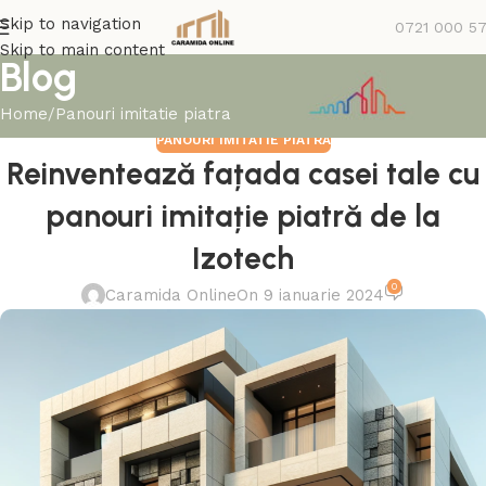
Skip to navigation
0721 000 5
Skip to main content
Blog
Home
Panouri imitatie piatra
PANOURI IMITATIE PIATRA
Reinventează fațada casei tale cu
panouri imitație piatră de la
Izotech
0
Caramida Online
On 9 ianuarie 2024