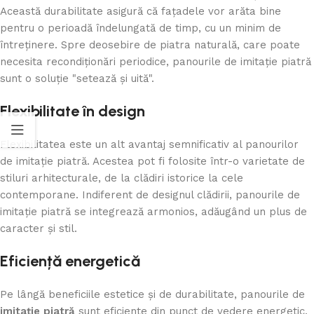
Această durabilitate asigură că fațadele vor arăta bine
pentru o perioadă îndelungată de timp, cu un minim de
întreținere. Spre deosebire de piatra naturală, care poate
necesita recondiționări periodice, panourile de imitație piatră
sunt o soluție "setează și uită".
Flexibilitate în design
Flexibilitatea este un alt avantaj semnificativ al panourilor
de imitație piatră. Acestea pot fi folosite într-o varietate de
stiluri arhitecturale, de la clădiri istorice la cele
contemporane. Indiferent de designul clădirii, panourile de
imitație piatră se integrează armonios, adăugând un plus de
caracter și stil.
Eficiență energetică
Pe lângă beneficiile estetice și de durabilitate, panourile de
imitație piatră
sunt eficiente din punct de vedere energetic.