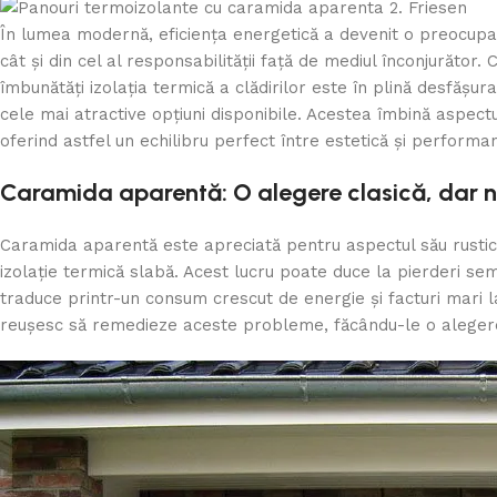
În lumea modernă, eficiența energetică a devenit o preocupar
cât și din cel al responsabilității față de mediul înconjurător
îmbunătăți izolația termică a clădirilor este în plină desfăș
cele mai atractive opțiuni disponibile. Acestea îmbină aspectu
oferind astfel un echilibru perfect între estetică și performa
Caramida aparentă: O alegere clasică, dar n
Caramida aparentă este apreciată pentru aspectul său rustic ș
izolație termică slabă. Acest lucru poate duce la pierderi semn
traduce printr-un consum crescut de energie și facturi mari l
reușesc să remedieze aceste probleme, făcându-le o alegere 