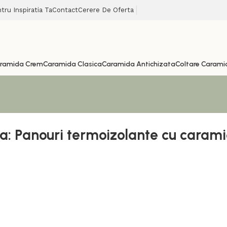
tru Inspiratia Ta
Contact
Cerere De Oferta
ramida Crem
Caramida Clasica
Caramida Antichizata
Coltare Carami
ta: Panouri termoizolante cu caram