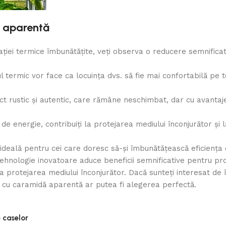
ă aparentă
lației termice îmbunătățite, veți observa o reducere semnificat
l termic vor face ca locuința dvs. să fie mai confortabilă pe 
t rustic și autentic, care rămâne neschimbat, dar cu avantajel
de energie, contribuiți la protejarea mediului înconjurător și
 ideală pentru cei care doresc să-și îmbunătățească eficiența
tehnologie inovatoare aduce beneficii semnificative pentru pro
la protejarea mediului înconjurător. Dacă sunteți interesat de
te cu caramidă aparentă ar putea fi alegerea perfectă.
 caselor