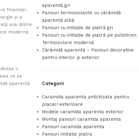
aparentă gri
e financiar,
Panouri termoizolante cu cărămidă
ergie și a
aparentă albă
intă una dintre
Panouri cu imitație de piatră gri
rmice moderne,
Panouri cu imitație de piatră pe polistiren:
Termoizolare modernă
Cărămidă aparentă – Panouri decorative
pentru interior și exterior
 adesea o
 ceea ce se
Categorii
amidă aparentă
Caramida aparenta antichizata pentru
placari exterioare
Modele caramida aparenta exterior
Montaj panouri caramida aparenta
Panouri caramida aparenta
Panouri imitatie piatra