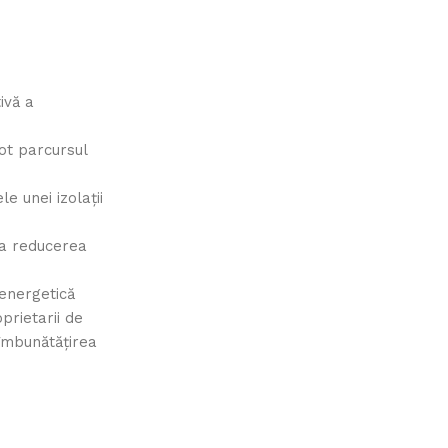
ivă a
tot parcursul
e unei izolații
 la reducerea
 energetică
prietarii de
 îmbunătățirea