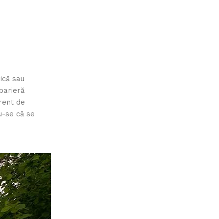
ică sau
barieră
erent de
du-se că se