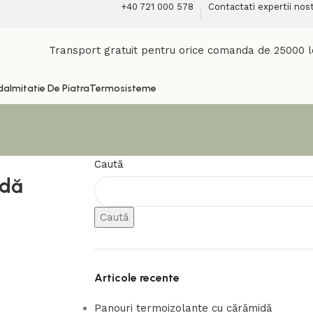
+40 721 000 578
Contactati expertii nost
Transport gratuit pentru orice comanda de 25000 l
da
Imitatie De Piatra
Termosisteme
Caută
idă
Caută
Articole recente
Panouri termoizolante cu cărămidă