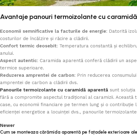
Avantaje panouri termoizolante cu caramid
Economii semnificative la facturile de energie
: Datorită izo
costurilor de încălzire și răcire a clădirii.
Confort termic deosebit
: Temperatura constantă și echilibru
anului.
Aspect autentic
: Caramida aparentă conferă clădirii un aspec
termice superioare.
Reduzerea amprentei de carbon
: Prin reducerea consumului 
amprentei de carbon a clădirii dvs.
Panourile termoizolante cu caramidă aparentă
sunt soluția
fără a compromite aspectul tradițional al caramizii. Această 
case, cu economii financiare pe termen lung și o contribuție 
eficienței energetice a locuinței dvs., panourile termoizolan
Newer
Cum se monteaza cărămida aparentă pe fațadele exterioare ale