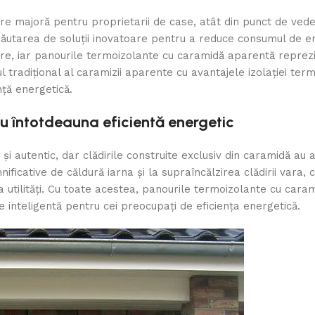
e majoră pentru proprietarii de case, atât din punct de veder
. Căutarea de soluții inovatoare pentru a reduce consumul de en
urare, iar panourile termoizolante cu caramidă aparentă reprez
l tradițional al caramizii aparente cu avantajele izolației te
nță energetică.
u întotdeauna eficientă energetic
i autentic, dar clădirile construite exclusiv din caramidă au
ificative de căldură iarna și la supraîncălzirea clădirii vara,
a utilități. Cu toate acestea, panourile termoizolante cu car
inteligentă pentru cei preocupați de eficiența energetică.