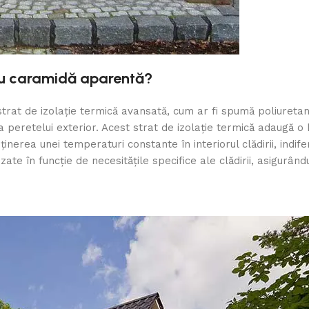
cu caramidă aparentă?
trat de izolație termică avansată, cum ar fi spumă poliuretan
a peretelui exterior. Acest strat de izolație termică adaugă o 
ținerea unei temperaturi constante în interiorul clădirii, indif
zate în funcție de necesitățile specifice ale clădirii, asigurân