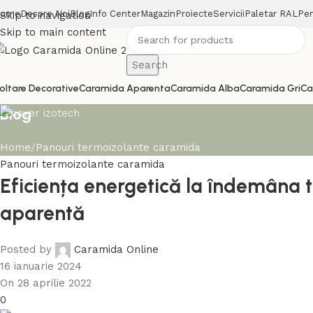
ome
Despre Noi
Blog
Info Center
Magazin
Proiecte
Servicii
Paletar RAL
Pen
Skip to navigation
Skip to main content
Search
oltare Decorative
Caramida Aparenta
Caramida Alba
Caramida Gri
Ca
Blog
Home
Panouri termoizolante caramida
Panouri termoizolante caramida
Eficiența energetică la îndemâna 
aparentă
Posted by
Caramida Online
16 ianuarie 2024
On 28 aprilie 2022
0