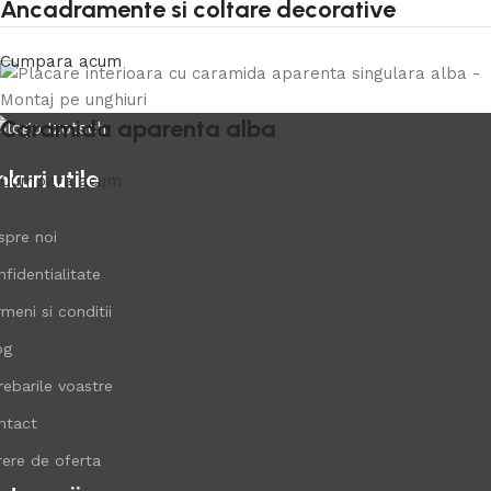
Ancadramente si coltare decorative
Cumpara acum
Caramida aparenta alba
nkuri utile
Cumpara acum
spre noi
fidentialitate
meni si conditii
og
rebarile voastre
ntact
rere de oferta