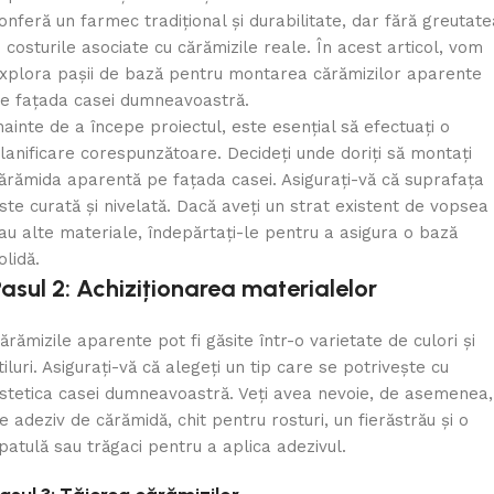
onferă un farmec tradițional și durabilitate, dar fără greutate
i costurile asociate cu cărămizile reale. În acest articol, vom
xplora pașii de bază pentru montarea cărămizilor aparente
e fațada casei dumneavoastră.
nainte de a începe proiectul, este esențial să efectuați o
lanificare corespunzătoare. Decideți unde doriți să montați
ărămida aparentă pe fațada casei. Asigurați-vă că suprafața
ste curată și nivelată. Dacă aveți un strat existent de vopsea
au alte materiale, îndepărtați-le pentru a asigura o bază
olidă.
asul 2: Achiziționarea materialelor
ărămizile aparente pot fi găsite într-o varietate de culori și
tiluri. Asigurați-vă că alegeți un tip care se potrivește cu
stetica casei dumneavoastră. Veți avea nevoie, de asemenea,
e adeziv de cărămidă, chit pentru rosturi, un fierăstrău și o
patulă sau trăgaci pentru a aplica adezivul.