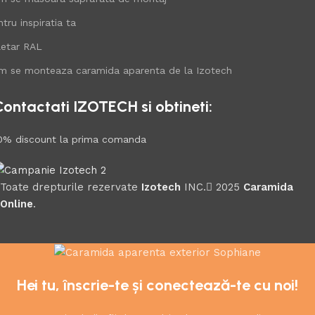
tru inspiratia ta
letar RAL
m se monteaza caramida aparenta de la Izotech
Contactati IZOTECH si obtineti:
0% discount la prima comanda
Toate drepturile rezervate
Izotech
INC.
2025
Caramida
Online
.
Hei tu, înscrie-te și conectează-te cu noi!