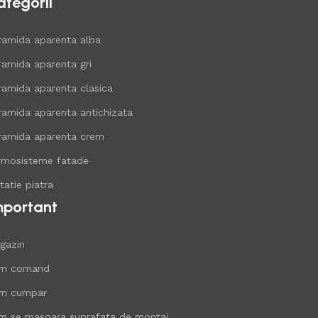
ategorii
ramida aparenta alba
ramida aparenta gri
ramida aparenta clasica
ramida aparenta antichizata
ramida aparenta crem
rmosisteme fatade
tatie piatra
mportant
gazin
m comand
m cumpar
m se masoara suprafata de montaj