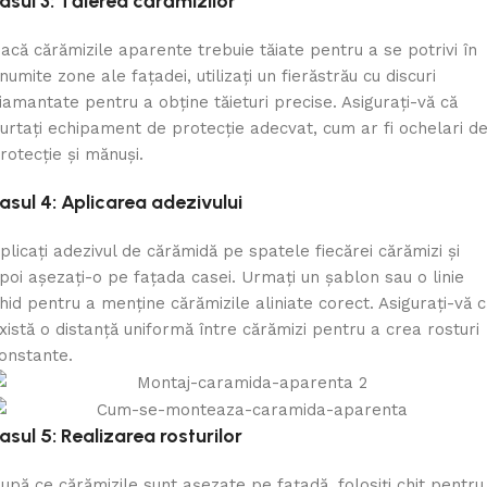
asul 3: Tăierea cărămizilor
acă cărămizile aparente trebuie tăiate pentru a se potrivi în
numite zone ale fațadei, utilizați un fierăstrău cu discuri
iamantate pentru a obține tăieturi precise. Asigurați-vă că
urtați echipament de protecție adecvat, cum ar fi ochelari d
rotecție și mănuși.
asul 4: Aplicarea adezivului
plicați adezivul de cărămidă pe spatele fiecărei cărămizi și
poi așezați-o pe fațada casei. Urmați un șablon sau o linie
hid pentru a menține cărămizile aliniate corect. Asigurați-vă c
xistă o distanță uniformă între cărămizi pentru a crea rosturi
onstante.
asul 5: Realizarea rosturilor
upă ce cărămizile sunt așezate pe fațadă, folosiți chit pentru