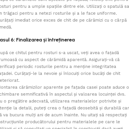
osturi pentru a umple spațiile dintre ele. Utilizați o spatulă s
n trăgaci pentru a netezi rosturile și a le face uniforme.
urățați imediat orice exces de chit de pe cărămizi cu o cârpă
medă.
asul 6: Finalizarea și întreținerea
upă ce chitul pentru rosturi s-a uscat, veți avea o fațadă
rumoasă cu aspect de cărămidă aparentă. Asigurați-vă că
erificați periodic rosturile pentru a menține integritatea
ațadei. Curățați-le la nevoie și înlocuiți orice bucăți de chit
eteriorat.
ontarea cărămizilor aparente pe fațada casei poate aduce o
chimbare semnificativă în aspectul și valoarea locuinței dvs.
u o pregătire adecvată, utilizarea materialelor potrivite și
tenție la detalii, puteți crea o fațadă deosebită și durabilă ca
ă va bucura mulți ani de acum înainte. Nu uitați să respectați
nstrucțiunile producătorului pentru materialele pe care le
tilizați și să consultați un specialist în construcții dacă aveți