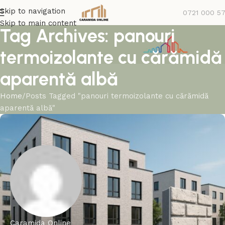
Skip to navigation
0721 000 5
Skip to main content
Tag Archives: panouri
termoizolante cu cărămidă
aparentă albă
Home
Posts Tagged "panouri termoizolante cu cărămidă
aparentă albă"
Caramida Online