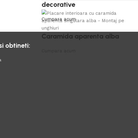
decorative
Cumpara acum
Caramida aparenta alba
 obtineti:
Cumpara acum
a