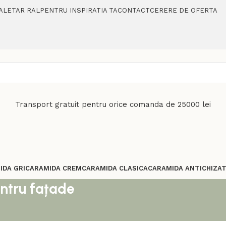
ALETAR RAL
PENTRU INSPIRATIA TA
CONTACT
CERERE DE OFERTA
Transport gratuit pentru orice comanda de 25000 lei
IDA GRI
CARAMIDA CREM
CARAMIDA CLASICA
CARAMIDA ANTICHIZA
entru fațade