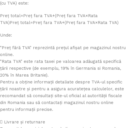
(cu TVA) este:
Preț total=Preț fara TVA+(Preț fara TVA×Rata
TVA)
Pre
ț
total
=
Pre
ț
f
a
r
a
TVA
+
(
Pre
ț
f
a
r
a
TVA
×
Rata TVA
)
Unde:
"Preț fără TVA" reprezintă prețul afișat pe magazinul nostru
online.
"Rata TVA" este rata taxei pe valoarea adăugată specifică
țării respective (de exemplu, 19% în Germania si Romania,
20% în Marea Britanie).
Pentru a obține informații detaliate despre TVA-ul specific
țării noastre și pentru a asigura acuratețea calculelor, este
recomandat să consultați site-ul oficial al autorității fiscale
din Romania sau să contactați magazinul nostru online
pentru informații precise.
Livrare și returnare