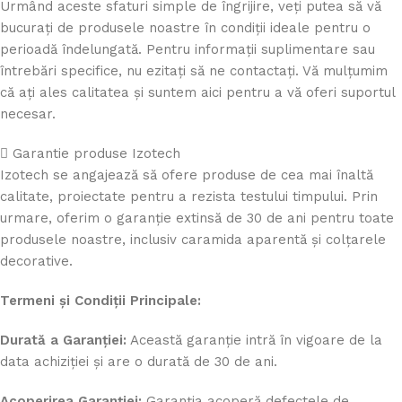
Urmând aceste sfaturi simple de îngrijire, veți putea să vă
bucurați de produsele noastre în condiții ideale pentru o
perioadă îndelungată. Pentru informații suplimentare sau
întrebări specifice, nu ezitați să ne contactați. Vă mulțumim
că ați ales calitatea și suntem aici pentru a vă oferi suportul
necesar.
Garantie produse Izotech
Izotech se angajează să ofere produse de cea mai înaltă
calitate, proiectate pentru a rezista testului timpului. Prin
urmare, oferim o garanție extinsă de 30 de ani pentru toate
produsele noastre, inclusiv caramida aparentă și colțarele
decorative.
Termeni și Condiții Principale:
Durată a Garanției:
Această garanție intră în vigoare de la
data achiziției și are o durată de 30 de ani.
Acoperirea Garanției:
Garanția acoperă defectele de