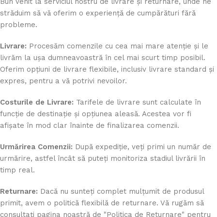
Bun venit la serviciul nostru de livrare și returnare, unde ne
străduim să vă oferim o experiență de cumpărături fără
probleme.
Livrare:
Procesăm comenzile cu cea mai mare atenție și le
livrăm la ușa dumneavoastră în cel mai scurt timp posibil.
Oferim opțiuni de livrare flexibile, inclusiv livrare standard și
expres, pentru a vă potrivi nevoilor.
Costurile de Livrare:
Tarifele de livrare sunt calculate în
funcție de destinație și opțiunea aleasă. Acestea vor fi
afișate în mod clar înainte de finalizarea comenzii.
Urmărirea Comenzii:
După expediție, veți primi un număr de
urmărire, astfel încât să puteți monitoriza stadiul livrării în
timp real.
Returnare:
Dacă nu sunteți complet mulțumit de produsul
primit, avem o politică flexibilă de returnare. Vă rugăm să
consultați pagina noastră de "Politica de Returnare" pentru