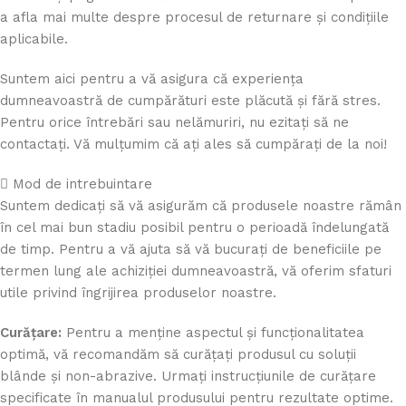
a afla mai multe despre procesul de returnare și condițiile
aplicabile.
Suntem aici pentru a vă asigura că experiența
dumneavoastră de cumpărături este plăcută și fără stres.
Pentru orice întrebări sau nelămuriri, nu ezitați să ne
contactați. Vă mulțumim că ați ales să cumpărați de la noi!
Mod de intrebuintare
Suntem dedicați să vă asigurăm că produsele noastre rămân
în cel mai bun stadiu posibil pentru o perioadă îndelungată
de timp. Pentru a vă ajuta să vă bucurați de beneficiile pe
termen lung ale achiziției dumneavoastră, vă oferim sfaturi
utile privind îngrijirea produselor noastre.
Curățare:
Pentru a menține aspectul și funcționalitatea
optimă, vă recomandăm să curățați produsul cu soluții
blânde și non-abrazive. Urmați instrucțiunile de curățare
specificate în manualul produsului pentru rezultate optime.