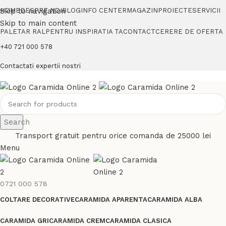
Skip to navigation
HOME
DESPRE NOI
BLOG
INFO CENTER
MAGAZIN
PROIECTE
SERVICII
Skip to main content
PALETAR RAL
PENTRU INSPIRATIA TA
CONTACT
CERERE DE OFERTA
+40 721 000 578
Contactati expertii nostri
Search
Transport gratuit pentru orice comanda de 25000 lei
Menu
0721 000 578
COLTARE DECORATIVE
CARAMIDA APARENTA
CARAMIDA ALBA
CARAMIDA GRI
CARAMIDA CREM
CARAMIDA CLASICA