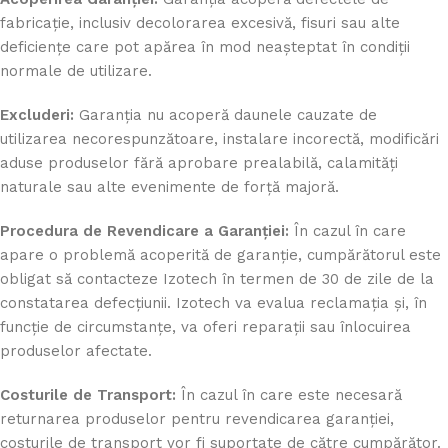
fabricație, inclusiv decolorarea excesivă, fisuri sau alte
deficiențe care pot apărea în mod neașteptat în condiții
normale de utilizare.
Excluderi:
Garanția nu acoperă daunele cauzate de
utilizarea necorespunzătoare, instalare incorectă, modificări
aduse produselor fără aprobare prealabilă, calamități
naturale sau alte evenimente de forță majoră.
Procedura de Revendicare a Garanției:
În cazul în care
apare o problemă acoperită de garanție, cumpărătorul este
obligat să contacteze Izotech în termen de 30 de zile de la
constatarea defecțiunii. Izotech va evalua reclamația și, în
funcție de circumstanțe, va oferi reparații sau înlocuirea
produselor afectate.
Costurile de Transport:
În cazul în care este necesară
returnarea produselor pentru revendicarea garanției,
costurile de transport vor fi suportate de către cumpărător.