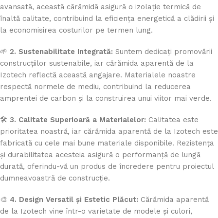
avansată, această cărămidă asigură o izolație termică de
înaltă calitate, contribuind la eficiența energetică a clădirii și
la economisirea costurilor pe termen lung.
🌱
2. Sustenabilitate Integrată:
Suntem dedicați promovării
construcțiilor sustenabile, iar cărămida aparentă de la
Izotech reflectă această angajare. Materialele noastre
respectă normele de mediu, contribuind la reducerea
amprentei de carbon și la construirea unui viitor mai verde.
🛠️
3. Calitate Superioară a Materialelor:
Calitatea este
prioritatea noastră, iar cărămida aparentă de la Izotech este
fabricată cu cele mai bune materiale disponibile. Rezistența
și durabilitatea acesteia asigură o performanță de lungă
durată, oferindu-vă un produs de încredere pentru proiectul
dumneavoastră de construcție.
🎨
4. Design Versatil și Estetic Plăcut:
Cărămida aparentă
de la Izotech vine într-o varietate de modele și culori,