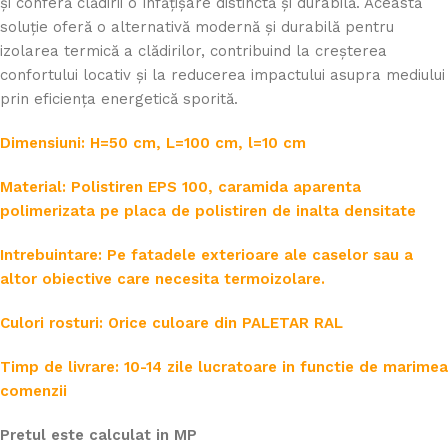
și conferă clădirii o înfățișare distinctă și durabilă. Această
soluție oferă o alternativă modernă și durabilă pentru
izolarea termică a clădirilor, contribuind la creșterea
confortului locativ și la reducerea impactului asupra mediului
prin eficiența energetică sporită.
Dimensiuni: H=50 cm, L=100 cm, l=10 cm
Material: Polistiren EPS 100, caramida aparenta
polimerizata pe placa de polistiren de inalta densitate
Intrebuintare: Pe fatadele exterioare ale caselor sau a
altor obiective care necesita termoizolare.
Culori rosturi: Orice culoare din PALETAR RAL
Timp de livrare: 10-14 zile lucratoare in functie de marimea
comenzii
Pretul este calculat in MP