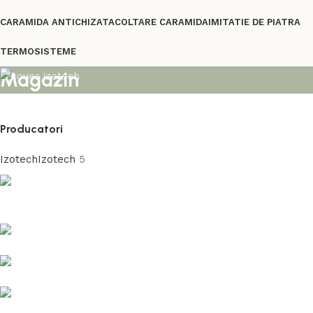
CARAMIDA ANTICHIZATA
COLTARE CARAMIDA
IMITATIE DE PIATRA
TERMOSISTEME
Magazin
Producatori
Izotech
Izotech
5
Caramida aparenta alba
Coltare decorative pentru fatade
Discount 10%
Cumpara acum
Imitatie piatra cu rol de termoizolare fatade,
Discount 10%
Cumpara acum
garduri si socluri