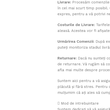
Livrare:
Procesăm comenzile c
în cel mai scurt timp posibil. 
expres, pentru a vă potrivi ne
Costurile de Livrare:
Tarifele
aleasă. Acestea vor fi afișate
Urmărirea Comenzii:
După exp
puteți monitoriza stadiul livrăr
Returnare:
Dacă nu sunteți co
de returnare. Vă rugăm să co
afla mai multe despre procesu
Suntem aici pentru a vă asi
plăcută și fără stres. Pentru 
mulțumim că ați ales să cumpă
Mod de intrebuintare
Suntem dedicați să vă asigur