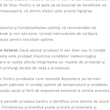
 de timp. Pentru a vă ajuta să vă bucurați de beneficiile pe
neavoastră, vă oferim sfaturi utile privind îngrijirea
pectul și funcționalitatea optimă, vă recomandăm să
lânde și non-abrazive. Urmați instrucțiunile de curățare
sului pentru rezultate optime.
or Externi:
Dacă utilizați produsul în aer liber sau în condiții
esta este protejat împotriva condițiilor meteorologice
are ar putea afecta integritatea sa. Husele de protecție și
t prelungi durata de viață a produsului.
:
Pentru produsele care necesită depozitare pe termen
 sunt păstrate în condiții optime de temperatură și umiditate.
 spațiu uscat și ferit de expunerea excesivă la lumina soarelui.
ați periodic produsul pentru a identifica orice semne de uzură
e. Întreținerea preventivă poate preveni problemele și