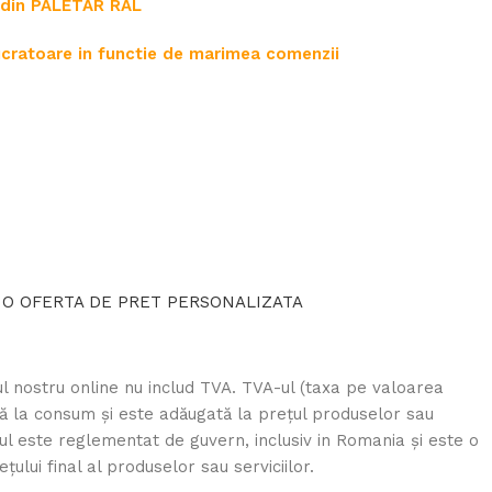
e din PALETAR RAL
lucratoare in functie de marimea comenzii
 O OFERTA DE PRET PERSONALIZATA
l nostru online nu includ TVA. TVA-ul (taxa pe valoarea
tă la consum și este adăugată la prețul produselor sau
A-ul este reglementat de guvern, inclusiv in Romania și este o
lui final al produselor sau serviciilor.