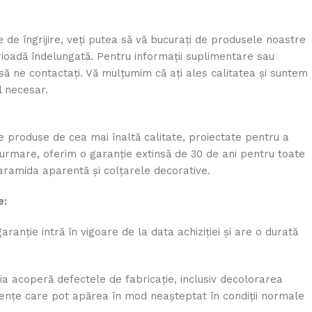
de îngrijire, veți putea să vă bucurați de produsele noastre
erioadă îndelungată. Pentru informații suplimentare sau
i să ne contactați. Vă mulțumim că ați ales calitatea și suntem
l necesar.
e produse de cea mai înaltă calitate, proiectate pentru a
in urmare, oferim o garanție extinsă de 30 de ani pentru toate
aramida aparentă și colțarele decorative.
e:
ranție intră în vigoare de la data achiziției și are o durată
a acoperă defectele de fabricație, inclusiv decolorarea
iciențe care pot apărea în mod neașteptat în condiții normale