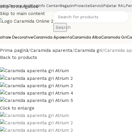
ome
Despre Noi
Blog
Info Center
Magazin
Proiecte
Servicii
Paletar RAL
Pen
Skip to navigation
Skip to main content
Search
oltare Decorative
Caramida Aparenta
Caramida Alba
Caramida Gri
Ca
Prima pagină
Caramida aparenta
Caramida gri
Caramida apa
Back to products
Click to enlarge