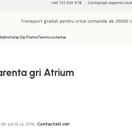
+40 721 000 578
Contactati expertii nost
Transport gratuit pentru orice comanda de 25000 l
da
Imitatie De Piatra
Termosisteme
renta gri Atrium
ri de până la 20%.
Contactati-ne!