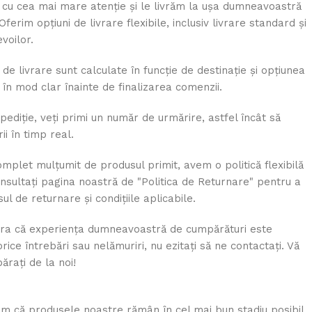
u cea mai mare atenție și le livrăm la ușa dumneavoastră
Oferim opțiuni de livrare flexibile, inclusiv livrare standard și
voilor.
 de livrare sunt calculate în funcție de destinație și opțiunea
 în mod clar înainte de finalizarea comenzii.
ediție, veți primi un număr de urmărire, astfel încât să
ii în timp real.
mplet mulțumit de produsul primit, avem o politică flexibilă
nsultați pagina noastră de "Politica de Returnare" pentru a
l de returnare și condițiile aplicabile.
gura că experiența dumneavoastră de cumpărături este
orice întrebări sau nelămuriri, nu ezitați să ne contactați. Vă
rați de la noi!
ăm că produsele noastre rămân în cel mai bun stadiu posibil