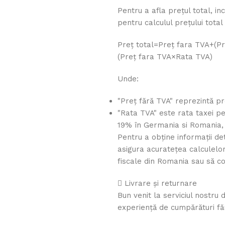
Pentru a afla prețul total, in
pentru calculul prețului total
Preț total=Preț fara TVA+(P
(
Pre
ț
f
a
r
a
TVA
×
Rata TVA
)
Unde:
"Preț fără TVA" reprezintă pr
"Rata TVA" este rata taxei pe
19% în Germania si Romania, 
Pentru a obține informații det
asigura acuratețea calculelor,
fiscale din Romania sau să co
Livrare și returnare
Bun venit la serviciul nostru 
experiență de cumpărături f