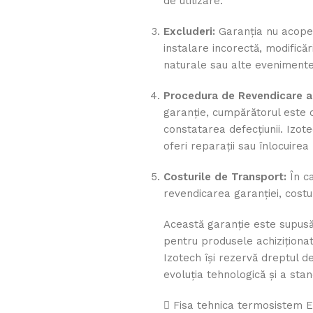
de utilizare.
Excluderi:
Garanția nu acoper
instalare incorectă, modifică
naturale sau alte evenimente
Procedura de Revendicare a 
garanție, cumpărătorul este 
constatarea defecțiunii. Izot
oferi reparații sau înlocuire
Costurile de Transport:
În c
revendicarea garanției, costu
Această garanție este supusă 
pentru produsele achiziționate
Izotech își rezervă dreptul de
evoluția tehnologică și a stan
Fisa tehnica termosistem 