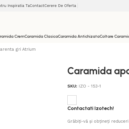
tru Inspiratia Ta
Contact
Cerere De Oferta
ramida Crem
Caramida Clasica
Caramida Antichizata
Coltare Carami
renta gri Atrium
Caramida apa
SKU:
IZO - 153-1
Contactati Izotech!
Grăbiți-vă și obțineți reduce