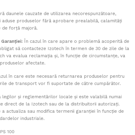
ă daunele cauzate de utilizarea necorespunzătoare,
ri aduse produselor fără aprobare prealabilă, calamități
 de forță majoră.
Garanției:
În cazul în care apare o problemă acoperită de
obligat să contacteze Izotech în termen de 30 de zile de la
ech va evalua reclamația și, în funcție de circumstanțe, va
a produselor afectate.
azul în care este necesară returnarea produselor pentru
rile de transport vor fi suportate de către cumpărător.
legilor și reglementărilor locale și este valabilă numai
 direct de la Izotech sau de la distribuitorii autorizați.
 a actualiza sau modifica termenii garanției în funcție de
dardelor industriale.
EPS 100