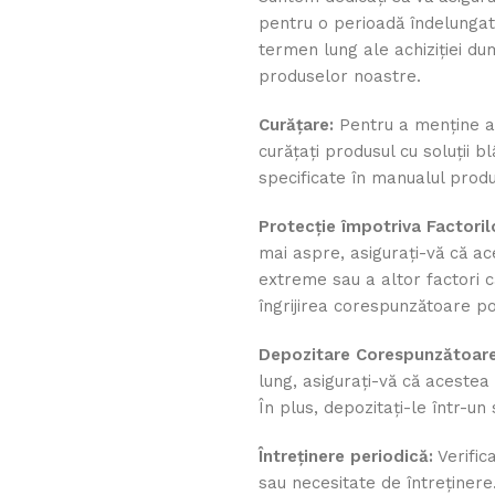
pentru o perioadă îndelungată
termen lung ale achiziției dum
produselor noastre.
Curățare:
Pentru a menține as
curățați produsul cu soluții b
specificate în manualul produ
Protecție împotriva Factoril
mai aspre, asigurați-vă că ac
extreme sau a altor factori c
îngrijirea corespunzătoare po
Depozitare Corespunzătoare
lung, asigurați-vă că acestea
În plus, depozitați-le într-un
Întreținere periodică:
Verific
sau necesitate de întreținer