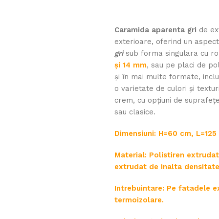
Caramida aparenta gri
de ext
exterioare, oferind un aspect
gri
sub forma singulara cu rol
și 14 mm
, sau pe placi de po
și în mai multe formate, inclu
o varietate de culori și textur
crem, cu opțiuni de suprafeț
sau clasice.
Dimensiuni: H=60 cm, L=125
Material: Polistiren extruda
extrudat de inalta densitat
Intrebuintare: Pe fatadele e
termoizolare.