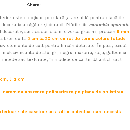
Share:
erior este o opțiune populară și versatilă pentru placările
 decorativ atrăgător și durabil. Plăcile din
caramida aparenta
 decorativ, sunt disponibile în diverse grosimi, precum
9 mm
listiren de la
2 cm la 20 cm cu rol de termoizolare fatade
siv elemente de colț pentru finisări detaliate. În plus, există
i, inclusiv nuanțe de alb, gri, negru, maroniu, roșu, galben și
e netede sau texturate, în modele de cărămidă antichizată
 cm, l=2 cm
t, caramida aparenta polimerizata pe placa de polistiren
e
xterioare ale caselor sau a altor obiective care necesita