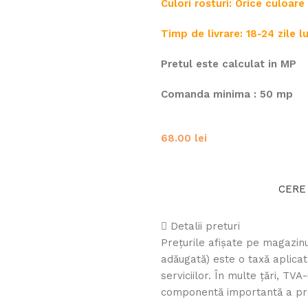
Culori rosturi: Orice culoar
Timp de livrare: 18-24 zile 
Pretul este calculat in MP
Comanda minima : 50 mp
68.00
lei
CERE
Detalii preturi
Prețurile afișate pe magazinu
adăugată) este o taxă aplica
serviciilor. În multe țări, TV
componentă importantă a prețu