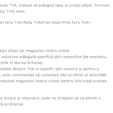
clusiv TVA, trebuie să adăugați taxa la prețul afișat. Formula
 (cu TVA) este:
reț fara TVA×Rata TVA)
Pre
ț
total
=
Pre
ț
f
a
r
a
TVA
+
ețul afișat pe magazinul nostru online.
 valoarea adăugată specifică țării respective (de exemplu,
20% în Marea Britanie).
aliate despre TVA-ul specific țării noastre și pentru a
 este recomandat să consultați site-ul oficial al autorității
ntactați magazinul nostru online pentru informații precise.
de livrare și returnare, unde ne străduim să vă oferim o
ără probleme.