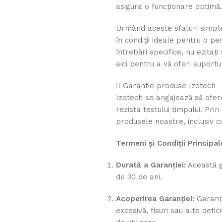
asigura o funcționare optimă.
Urmând aceste sfaturi simple 
în condiții ideale pentru o p
întrebări specifice, nu ezitaț
aici pentru a vă oferi suportu
Garantie produse Izotech
Izotech se angajează să ofer
rezista testului timpului. Pr
produsele noastre, inclusiv c
Termeni și Condiții Principal
Durată a Garanției:
Această ga
de 30 de ani.
Acoperirea Garanției:
Garanți
excesivă, fisuri sau alte def