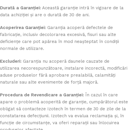
Durată a Garanției:
Această garanție intră în vigoare de la
data achiziției și are o durată de 30 de ani.
Acoperirea Garanției:
Garanția acoperă defectele de
fabricație, inclusiv decolorarea excesivă, fisuri sau alte
deficiențe care pot apărea în mod neașteptat în condiții
normale de utilizare.
Excluderi:
Garanția nu acoperă daunele cauzate de
utilizarea necorespunzătoare, instalare incorectă, modificări
aduse produselor fără aprobare prealabilă, calamități
naturale sau alte evenimente de forță majoră.
Procedura de Revendicare a Garanției:
În cazul în care
apare o problemă acoperită de garanție, cumpărătorul este
obligat să contacteze Izotech în termen de 30 de zile de la
constatarea defecțiunii. Izotech va evalua reclamația și, în
funcție de circumstanțe, va oferi reparații sau înlocuirea
produselor afectate.