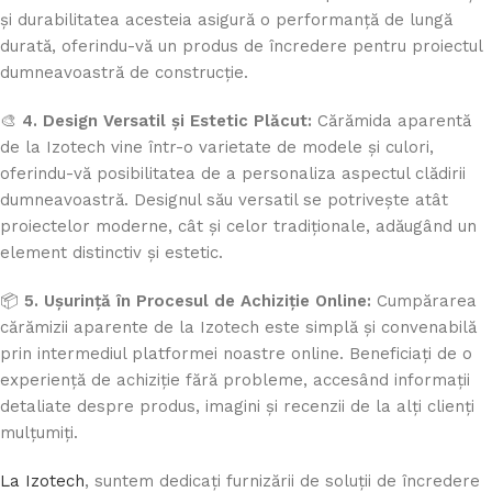
și durabilitatea acesteia asigură o performanță de lungă
durată, oferindu-vă un produs de încredere pentru proiectul
dumneavoastră de construcție.
🎨
4. Design Versatil și Estetic Plăcut:
Cărămida aparentă
de la Izotech vine într-o varietate de modele și culori,
oferindu-vă posibilitatea de a personaliza aspectul clădirii
dumneavoastră. Designul său versatil se potrivește atât
proiectelor moderne, cât și celor tradiționale, adăugând un
element distinctiv și estetic.
📦
5. Ușurință în Procesul de Achiziție Online:
Cumpărarea
cărămizii aparente de la Izotech este simplă și convenabilă
prin intermediul platformei noastre online. Beneficiați de o
experiență de achiziție fără probleme, accesând informații
detaliate despre produs, imagini și recenzii de la alți clienți
mulțumiți.
La Izotech
, suntem dedicați furnizării de soluții de încredere