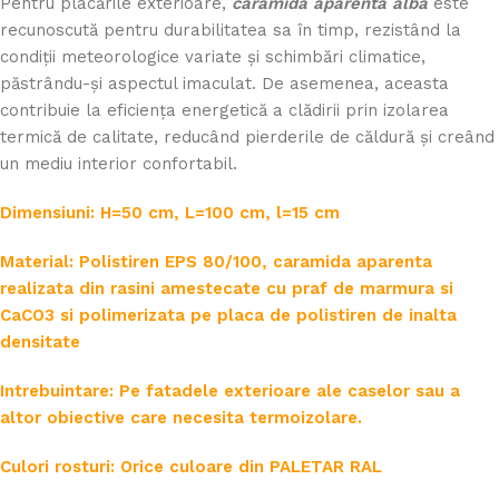
Pentru placările exterioare,
cărămida aparentă albă
este
recunoscută pentru durabilitatea sa în timp, rezistând la
condiții meteorologice variate și schimbări climatice,
păstrându-și aspectul imaculat. De asemenea, aceasta
contribuie la eficiența energetică a clădirii prin izolarea
termică de calitate, reducând pierderile de căldură și creând
un mediu interior confortabil.
Dimensiuni: H=50 cm, L=100 cm, l=15 cm
Material: Polistiren EPS 80/100, caramida aparenta
realizata din rasini amestecate cu praf de marmura si
CaCO3 si polimerizata pe placa de polistiren de inalta
densitate
Intrebuintare: Pe fatadele exterioare ale caselor sau a
altor obiective care necesita termoizolare.
Culori rosturi: Orice culoare din PALETAR RAL