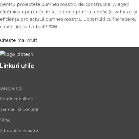
pentru proiectele dumneavoastră de construcție. Alegeți
cărămida aparentă de la Izotech pentru a adăuga valoare și
eficiență proiectului dumneavoastră. Construiți cu încredere,
construiți cu Izotech! 🏗️🌐
Citeste mai mult
Linkuri utile
Despre noi
Confidentialitate
Termeni si conditii
Blog
Intrebarile voastre