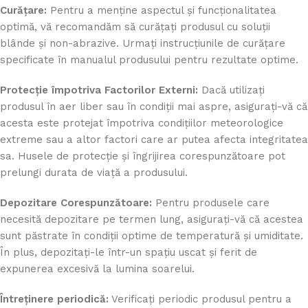
Curățare:
Pentru a menține aspectul și funcționalitatea
optimă, vă recomandăm să curățați produsul cu soluții
blânde și non-abrazive. Urmați instrucțiunile de curățare
specificate în manualul produsului pentru rezultate optime.
Protecție împotriva Factorilor Externi:
Dacă utilizați
produsul în aer liber sau în condiții mai aspre, asigurați-vă că
acesta este protejat împotriva condițiilor meteorologice
extreme sau a altor factori care ar putea afecta integritatea
sa. Husele de protecție și îngrijirea corespunzătoare pot
prelungi durata de viață a produsului.
Depozitare Corespunzătoare:
Pentru produsele care
necesită depozitare pe termen lung, asigurați-vă că acestea
sunt păstrate în condiții optime de temperatură și umiditate.
În plus, depozitați-le într-un spațiu uscat și ferit de
expunerea excesivă la lumina soarelui.
Întreținere periodică:
Verificați periodic produsul pentru a