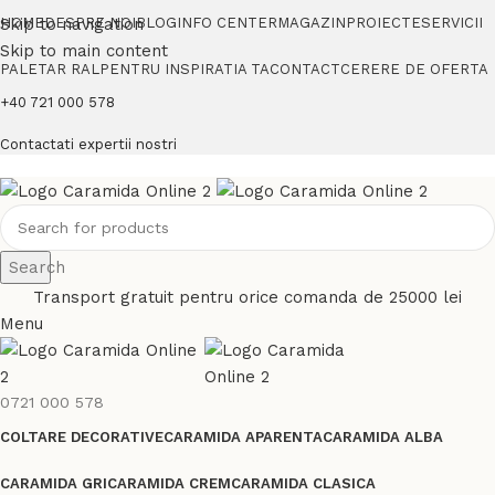
Skip to navigation
HOME
DESPRE NOI
BLOG
INFO CENTER
MAGAZIN
PROIECTE
SERVICII
Skip to main content
PALETAR RAL
PENTRU INSPIRATIA TA
CONTACT
CERERE DE OFERTA
+40 721 000 578
Contactati expertii nostri
Search
Transport gratuit pentru orice comanda de 25000 lei
Menu
0721 000 578
COLTARE DECORATIVE
CARAMIDA APARENTA
CARAMIDA ALBA
CARAMIDA GRI
CARAMIDA CREM
CARAMIDA CLASICA