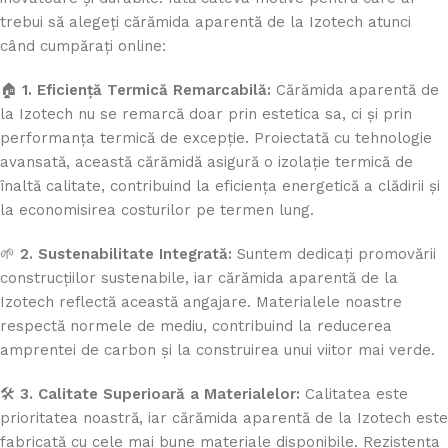
trebui să alegeți cărămida aparentă de la Izotech atunci
când cumpărați online:
🏠
1. Eficiență Termică Remarcabilă:
Cărămida aparentă de
la Izotech nu se remarcă doar prin estetica sa, ci și prin
performanța termică de excepție. Proiectată cu tehnologie
avansată, această cărămidă asigură o izolație termică de
înaltă calitate, contribuind la eficiența energetică a clădirii și
la economisirea costurilor pe termen lung.
🌱
2. Sustenabilitate Integrată:
Suntem dedicați promovării
construcțiilor sustenabile, iar cărămida aparentă de la
Izotech reflectă această angajare. Materialele noastre
respectă normele de mediu, contribuind la reducerea
amprentei de carbon și la construirea unui viitor mai verde.
🛠️
3. Calitate Superioară a Materialelor:
Calitatea este
prioritatea noastră, iar cărămida aparentă de la Izotech este
fabricată cu cele mai bune materiale disponibile. Rezistența