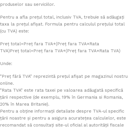
produselor sau serviciilor.
Pentru a afla prețul total, inclusiv TVA, trebuie să adăugați
taxa la prețul afișat. Formula pentru calculul prețului total
(cu TVA) este:
Preț total=Preț fara TVA+(Preț fara TVA×Rata
TVA)
Pre
ț
total
=
Pre
ț
f
a
r
a
TVA
+
(
Pre
ț
f
a
r
a
TVA
×
Rata TVA
)
Unde:
"Preț fără TVA" reprezintă prețul afișat pe magazinul nostru
online.
"Rata TVA" este rata taxei pe valoarea adăugată specifică
țării respective (de exemplu, 19% în Germania si Romania,
20% în Marea Britanie).
Pentru a obține informații detaliate despre TVA-ul specific
țării noastre și pentru a asigura acuratețea calculelor, este
recomandat să consultați site-ul oficial al autorității fiscale