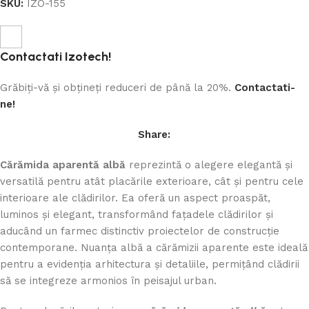
SKU:
IZO-155
Contactati Izotech!
Grăbiți-vă și obțineți reduceri de până la 20%.
Contactati-
ne!
Share:
Cărămida aparentă albă
reprezintă o alegere elegantă și
versatilă pentru atât placările exterioare, cât și pentru cele
interioare ale clădirilor. Ea oferă un aspect proaspăt,
luminos și elegant, transformând fațadele clădirilor și
aducând un farmec distinctiv proiectelor de construcție
contemporane. Nuanța albă a cărămizii aparente este ideală
pentru a evidenția arhitectura și detaliile, permițând clădirii
să se integreze armonios în peisajul urban.