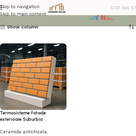
Magazin
Skip to navigation
0721 000 5
Skip to main content
Show column
Termosisteme fatade
exterioare Suburbia
Caramida antichizata
,