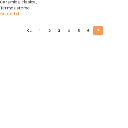
Caramida clasica
,
Termosisteme
90.00
lei
←
1
2
3
4
5
6
7