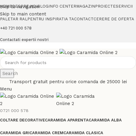
Skip to navigation
HOME
DESPRE NOI
BLOG
INFO CENTER
MAGAZIN
PROIECTE
SERVICII
Skip to main content
PALETAR RAL
PENTRU INSPIRATIA TA
CONTACT
CERERE DE OFERTA
+40 721 000 578
Contactati expertii nostri
Search
Transport gratuit pentru orice comanda de 25000 lei
Menu
0721 000 578
COLTARE DECORATIVE
CARAMIDA APARENTA
CARAMIDA ALBA
CARAMIDA GRI
CARAMIDA CREM
CARAMIDA CLASICA