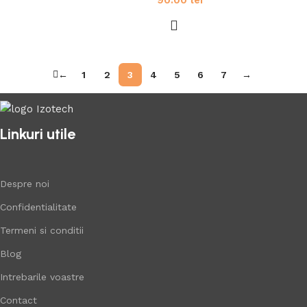
90.00
lei
←
1
2
3
4
5
6
7
→
Linkuri utile
Despre noi
Confidentialitate
Termeni si conditii
Blog
Intrebarile voastre
Contact