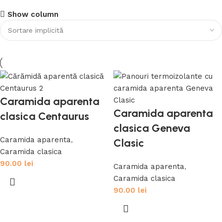
Cere o consultanta gratuita
Show column
Discount 10%
Servicii
Cumpara acum
Caramida aparenta
Caramida aparenta
clasica Centaurus
clasica Geneva
Caramida aparenta
,
Clasic
Caramida clasica
90.00
lei
Caramida aparenta
,
Caramida clasica
90.00
lei