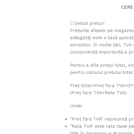
CERE
Detalii preturi
Prețurile afișate pe magazinu
adăugată) este o taxă aplica
serviciilor. În multe țări, TV
componentă importantă a prețu
Pentru a afla prețul total, in
pentru calculul prețului total
Preț total=Preț fara TVA+(P
(
Pre
ț
f
a
r
a
TVA
×
Rata TVA
)
Unde:
"Preț fără TVA" reprezintă pr
"Rata TVA" este rata taxei pe
19% în Germania si Romania, 