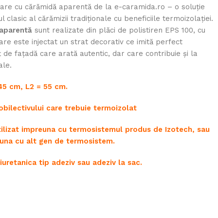
lțare cu cărămidă aparentă de la e-caramida.ro – o soluție
lasic al cărămizii tradiționale cu beneficiile termoizolației.
 aparentă
sunt realizate din plăci de polistiren EPS 100, cu
are este injectat un strat decorativ ce imită perfect
 de fațadă care arată autentic, dar care contribuie și la
ale.
 45 cm, L2 = 55 cm.
u obilectivului care trebuie termoizolat
ltilizat impreuna cu termosistemul produs de Izotech, sau
euna cu alt gen de termosistem.
uretanica tip adeziv sau adeziv la sac.