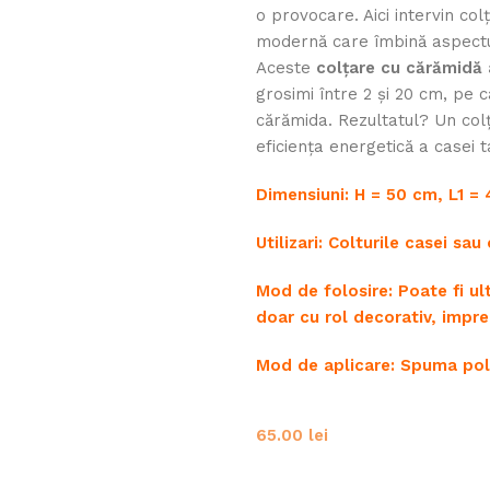
o provocare. Aici intervin co
modernă care îmbină aspectul c
Aceste
colțare cu cărămidă
grosimi între 2 și 20 cm, pe c
cărămida. Rezultatul? Un colț
eficiența energetică a casei t
Dimensiuni: H = 50 cm, L1 =
Utilizari: Colturile casei sa
Mod de folosire: Poate fi u
doar cu rol decorativ, impr
Mod de aplicare: Spuma poli
65.00
lei