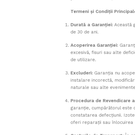
Termeni și Condiții Principal
Durată a Garanției:
Această ga
de 30 de ani.
Acoperirea Garanției:
Garanți
excesivă, fisuri sau alte def
de utilizare.
Excluderi:
Garanția nu acoper
instalare incorectă, modifică
naturale sau alte evenimente
Procedura de Revendicare a 
garanție, cumpărătorul este 
constatarea defecțiunii. Izot
oferi reparații sau înlocuire