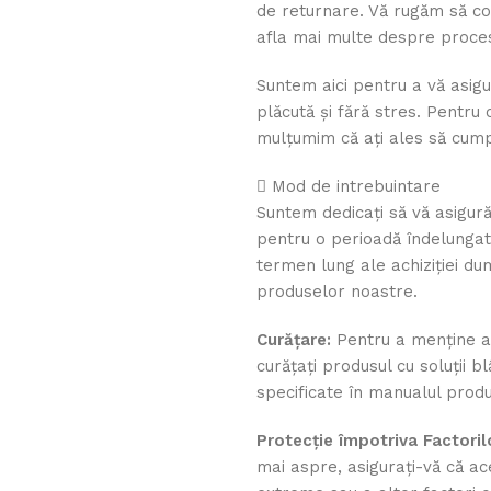
de returnare. Vă rugăm să co
afla mai multe despre procesu
Suntem aici pentru a vă asi
plăcută și fără stres. Pentru 
mulțumim că ați ales să cumpă
Mod de intrebuintare
Suntem dedicați să vă asigur
pentru o perioadă îndelungată
termen lung ale achiziției dum
produselor noastre.
Curățare:
Pentru a menține as
curățați produsul cu soluții b
specificate în manualul produ
Protecție împotriva Factoril
mai aspre, asigurați-vă că ac