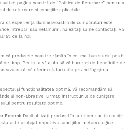
nsultați pagina noastră de "Politica de Returnare" pentru a
l de returnare și condițiile aplicabile.
gura că experiența dumneavoastră de cumpărături este
orice întrebări sau nelămuriri, nu ezitați să ne contactați. Vă
rați de la noi!
ăm că produsele noastre rămân în cel mai bun stadiu posibil
 de timp. Pentru a vă ajuta să vă bucurați de beneficiile pe
neavoastră, vă oferim sfaturi utile privind îngrijirea
pectul și funcționalitatea optimă, vă recomandăm să
lânde și non-abrazive. Urmați instrucțiunile de curățare
sului pentru rezultate optime.
or Externi:
Dacă utilizați produsul în aer liber sau în condiții
esta este protejat împotriva condițiilor meteorologice