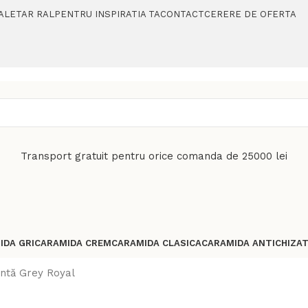
ALETAR RAL
PENTRU INSPIRATIA TA
CONTACT
CERERE DE OFERTA
Transport gratuit pentru orice comanda de 25000 lei
IDA GRI
CARAMIDA CREM
CARAMIDA CLASICA
CARAMIDA ANTICHIZA
ntă Grey Royal