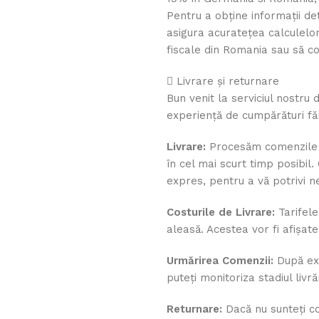
Pentru a obține informații det
asigura acuratețea calculelor,
fiscale din Romania sau să co
Livrare și returnare
Bun venit la serviciul nostru 
experiență de cumpărături f
Livrare:
Procesăm comenzile c
în cel mai scurt timp posibil. 
expres, pentru a vă potrivi ne
Costurile de Livrare:
Tarifele
aleasă. Acestea vor fi afișate
Urmărirea Comenzii:
După exp
puteți monitoriza stadiul livrăr
Returnare:
Dacă nu sunteți co