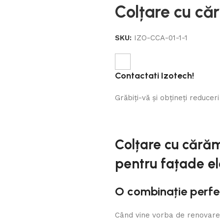
Colțare cu că
SKU:
IZO-CCA-01-1-1
Contactati Izotech!
Grăbiți-vă și obțineți reduce
Colțare cu cărăm
pentru fațade el
O combinație perfect
Când vine vorba de renovarea