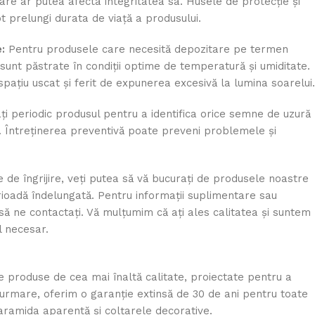
are ar putea afecta integritatea sa. Husele de protecție și
t prelungi durata de viață a produsului.
:
Pentru produsele care necesită depozitare pe termen
 sunt păstrate în condiții optime de temperatură și umiditate.
 spațiu uscat și ferit de expunerea excesivă la lumina soarelui.
ați periodic produsul pentru a identifica orice semne de uzură
e. Întreținerea preventivă poate preveni problemele și
de îngrijire, veți putea să vă bucurați de produsele noastre
erioadă îndelungată. Pentru informații suplimentare sau
i să ne contactați. Vă mulțumim că ați ales calitatea și suntem
l necesar.
e produse de cea mai înaltă calitate, proiectate pentru a
in urmare, oferim o garanție extinsă de 30 de ani pentru toate
aramida aparentă și colțarele decorative.