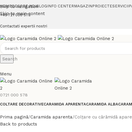
Skip to navigation
HOME
DESPRE NOI
BLOG
INFO CENTER
MAGAZIN
PROIECTE
SERVICII
P
Skip to main content
+40 721 000 578
Contactati expertii nostri
Search
Menu
0721 000 578
COLTARE DECORATIVE
CARAMIDA APARENTA
CARAMIDA ALBA
CARAM
Prima pagină
Caramida aparenta
Colțare cu cărămidă apare
Back to products