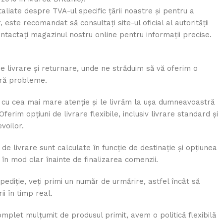
aliate despre TVA-ul specific țării noastre și pentru a
 este recomandat să consultați site-ul oficial al autorității
ntactați magazinul nostru online pentru informații precise.
de livrare și returnare, unde ne străduim să vă oferim o
ără probleme.
u cea mai mare atenție și le livrăm la ușa dumneavoastră
Oferim opțiuni de livrare flexibile, inclusiv livrare standard și
voilor.
 de livrare sunt calculate în funcție de destinație și opțiunea
 în mod clar înainte de finalizarea comenzii.
ediție, veți primi un număr de urmărire, astfel încât să
ii în timp real.
mplet mulțumit de produsul primit, avem o politică flexibilă