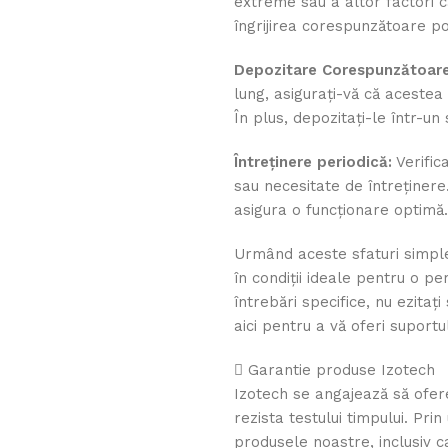
extreme sau a altor factori c
îngrijirea corespunzătoare po
Depozitare Corespunzătoare
lung, asigurați-vă că acestea
În plus, depozitați-le într-un
Întreținere periodică:
Verific
sau necesitate de întreținer
asigura o funcționare optimă.
Urmând aceste sfaturi simple 
în condiții ideale pentru o p
întrebări specifice, nu ezitaț
aici pentru a vă oferi suportu
Garantie produse Izotech
Izotech se angajează să ofer
rezista testului timpului. Pr
produsele noastre, inclusiv c