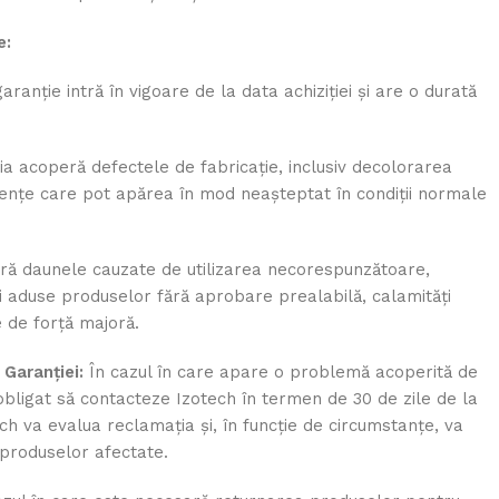
e:
ranție intră în vigoare de la data achiziției și are o durată
a acoperă defectele de fabricație, inclusiv decolorarea
iciențe care pot apărea în mod neașteptat în condiții normale
ă daunele cauzate de utilizarea necorespunzătoare,
ri aduse produselor fără aprobare prealabilă, calamități
 de forță majoră.
Garanției:
În cazul în care apare o problemă acoperită de
obligat să contacteze Izotech în termen de 30 de zile de la
ech va evalua reclamația și, în funcție de circumstanțe, va
a produselor afectate.