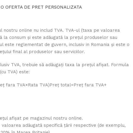
 O OFERTA DE PRET PERSONALIZATA
l nostru online nu includ TVA. TVA-ul (taxa pe valoarea
tă la consum și este adăugată la prețul produselor sau
A-ul este reglementat de guvern, inclusiv in Romania și este o
lui final al produselor sau serviciilor.
clusiv TVA, trebuie să adăugați taxa la prețul afișat. Formula
 (cu TVA) este:
reț fara TVA×Rata TVA)
Pre
ț
total
=
Pre
ț
f
a
r
a
TVA
+
ețul afișat pe magazinul nostru online.
 valoarea adăugată specifică țării respective (de exemplu,
20% în Marea Britanie).