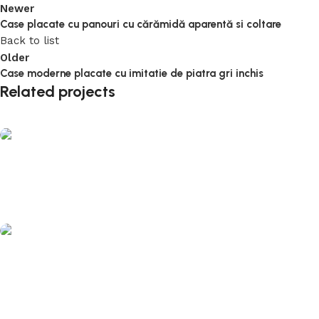
Newer
Case placate cu panouri cu cărămidă aparentă si coltare
Back to list
Older
Case moderne placate cu imitatie de piatra gri inchis
Related projects
Case cu caramida aparenta
Case placate cu panouri cu cărămidă aparentă si
coltare
Case cu caramida aparenta
Casa moderna placata cu caramida aparenta
clasica rosie si rosturi gri antracit