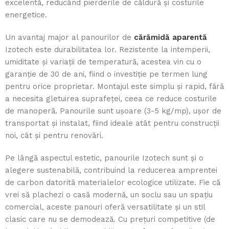
excelentă, reducând pierderile de căldură și costurile
energetice.
Un avantaj major al panourilor de
cărămidă aparentă
Izotech este durabilitatea lor. Rezistente la intemperii,
umiditate și variații de temperatură, acestea vin cu o
garanție de 30 de ani, fiind o investiție pe termen lung
pentru orice proprietar. Montajul este simplu și rapid, fără
a necesita gletuirea suprafeței, ceea ce reduce costurile
de manoperă. Panourile sunt ușoare (3-5 kg/mp), ușor de
transportat și instalat, fiind ideale atât pentru construcții
noi, cât și pentru renovări.
Pe lângă aspectul estetic, panourile Izotech sunt și o
alegere sustenabilă, contribuind la reducerea amprentei
de carbon datorită materialelor ecologice utilizate. Fie că
vrei să plachezi o casă modernă, un soclu sau un spațiu
comercial, aceste panouri oferă versatilitate și un stil
clasic care nu se demodează. Cu prețuri competitive (de