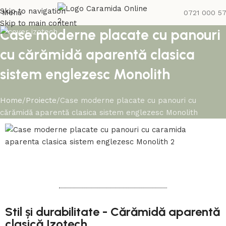
Skip to navigation
Menu
0721 000 5
Skip to main content
Case moderne placate cu panouri
cu cărămidă aparentă clasica
sistem englezesc Monolith
Home
Proiecte
Case moderne placate cu panouri cu
cărămidă aparentă clasica sistem englezesc Monolith
Stil și durabilitate - Cărămidă aparentă
clasică Izotech