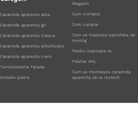
Magazin
Cum comand
Caramida aparenta alba
Cum cumpar
Caramida aparenta gri
Cum se masoara suprafata de
Caramida aparenta clasica
montaj
Caramida aparenta antichizata
Pentru inspiratia ta
Caramida aparenta crem
Paletar RAL
Termosisteme fatade
Cum se monteaza caramida
Imitatie piatra
aparenta de la Izotech
Contactati IZOTECH si obtineti:
10% discount la prima comanda