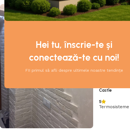
Hei tu, înscrie-te și
conectează-te cu noi!
FII primul să afli despre ultimele noastre tendințe
Termosisteme 
Castle
5
Termosisteme
90.00
lei