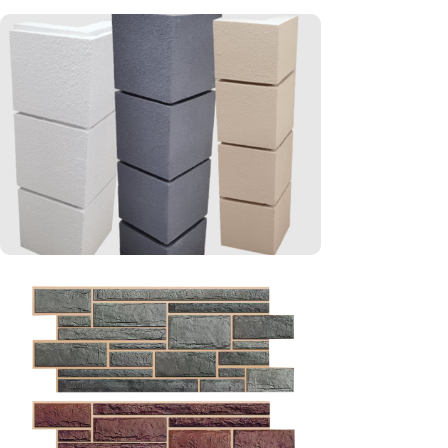
Caramida aparenta alba
Discount 10%
Cumpara acum
Coltare decorative pentru
fatade
Discount 10%
Cumpara acum