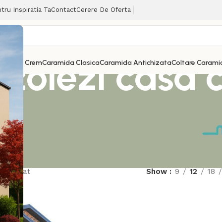
tru Inspiratia Ta
Contact
Cerere De Oferta
zolezi casa 
ramida Crem
Caramida Clasica
Caramida Antichizata
Coltare Carami
 rezultat
Show
9
12
18