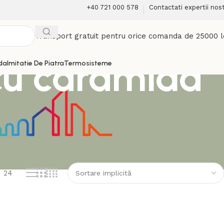
+40 721 000 578
Contactati expertii nost
Transport gratuit pentru orice comanda de 25000 l
cu caramida
da
Imitatie De Piatra
Termosisteme
24