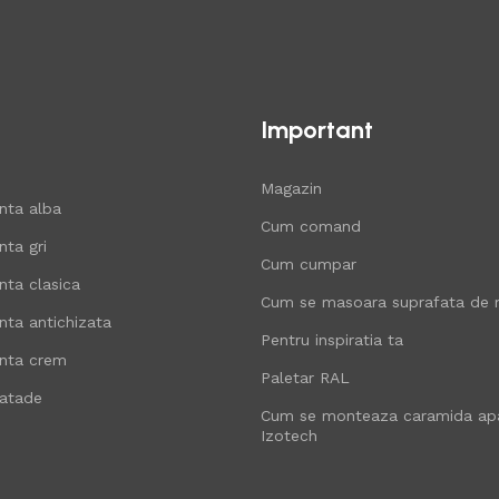
Important
Magazin
nta alba
Cum comand
ta gri
Cum cumpar
nta clasica
Cum se masoara suprafata de 
nta antichizata
Pentru inspiratia ta
nta crem
Paletar RAL
atade
Cum se monteaza caramida apa
Izotech