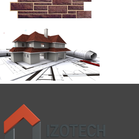
Imitatie piatra cu rol de
termoizolare fatade,
garduri si socluri
Discount 10%
Cumpara acum
Cere o consultanta
gratuita
Servicii