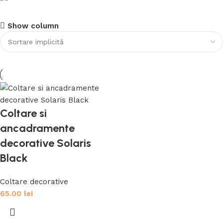
Cumpara acum
garduri si socluri
Cere o consultanta gratuita
Show column
Discount 10%
Servicii
Cumpara acum
Coltare si
ancadramente
decorative Solaris
Black
Coltare decorative
65.00
lei