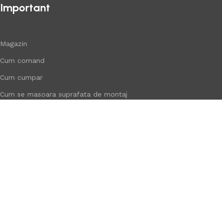
Important
Magazin
Cum comand
Cum cumpar
Cum se masoara suprafata de montaj
Pentru inspiratia ta
Paletar RAL
Cum se monteaza caramida aparenta de la Izotech
Contactati IZOTECH si obtineti:
10% discount la prima comanda