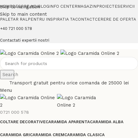
Skip to navigation
HOME
DESPRE NOI
BLOG
INFO CENTER
MAGAZIN
PROIECTE
SERVICII
Skip to main content
PALETAR RAL
PENTRU INSPIRATIA TA
CONTACT
CERERE DE OFERTA
+40 721 000 578
Contactati expertii nostri
Search
Transport gratuit pentru orice comanda de 25000 lei
Menu
0721 000 578
COLTARE DECORATIVE
CARAMIDA APARENTA
CARAMIDA ALBA
CARAMIDA GRI
CARAMIDA CREM
CARAMIDA CLASICA