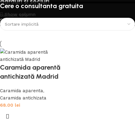
garduri si socluri
Cere o consultanta gratuita
Show column
Discount 10%
Servicii
Cumpara acum
Caramida aparentă
antichizată Madrid
Caramida aparenta
,
Caramida antichizata
68.00
lei