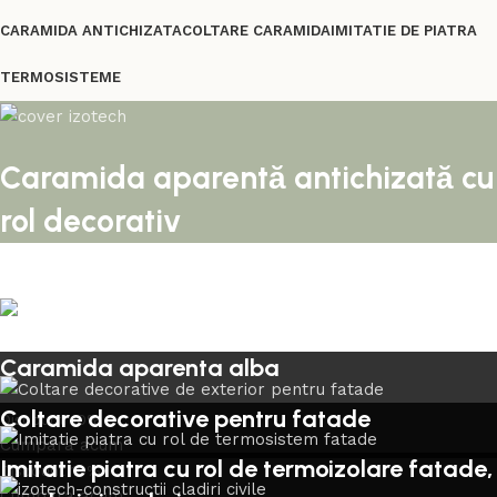
CARAMIDA ANTICHIZATA
COLTARE CARAMIDA
IMITATIE DE PIATRA
TERMOSISTEME
Caramida aparentă antichizată cu
rol decorativ
Caramida aparenta alba
Coltare decorative pentru fatade
Discount 10%
Cumpara acum
Imitatie piatra cu rol de termoizolare fatade,
Discount 10%
Cumpara acum