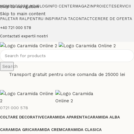
Skip to navigation
HOME
DESPRE NOI
BLOG
INFO CENTER
MAGAZIN
PROIECTE
SERVICII
Skip to main content
PALETAR RAL
PENTRU INSPIRATIA TA
CONTACT
CERERE DE OFERTA
+40 721 000 578
Contactati expertii nostri
Search
Transport gratuit pentru orice comanda de 25000 lei
0721 000 578
COLTARE DECORATIVE
CARAMIDA APARENTA
CARAMIDA ALBA
CARAMIDA GRI
CARAMIDA CREM
CARAMIDA CLASICA